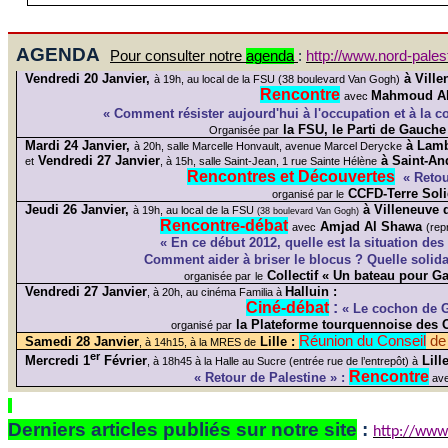
AGENDA
Pour consulter notre
agenda
:
http://www.nord-pales
Vendredi 20 Janvier,
à Ville
à 19h, au local de la FSU (38 boulevard Van Gogh)
Rencontre
Mahmoud
A
avec
« Comment résister aujourd'hui à l'occupation et à la co
la FSU, le Parti de Gauche
Organisée par
Mardi 24 Janvier,
à Lamb
à 20h, salle Marcelle
Honvault
, avenue Marcel
Derycke
Vendredi 27 Janvier
à Saint-An
et
, à 15h, salle Saint-Jean, 1 rue Sainte Hélène
Rencontres et Découvertes
« Retour
CCFD-Terre Soli
organisé par le
Jeudi 26 Janvier,
à Villeneuve 
à 19h, au local de la FSU
(38 boulevard Van Gogh)
Rencontre-débat
Amjad
Al
Shawa
avec
(rep
« En ce début 2012, quelle est la situation de
Comment aider à briser le blocus ? Quelle solidar
Collectif « Un bateau pour G
organisée par
le
Vendredi 27 Janvier
Halluin :
, à 20h, au cinéma
Familia
à
Ciné-débat
:
« Le cochon de 
la Plateforme tourquennoise des 
organisé par
Réunion du Conseil
de
Samedi 28 Janvier
Lille :
, à 14h15, à la MRES de
er
Mercredi 1
Février
Lille
, à 18h45 à la Halle au
Sucre
(entrée rue de l’entrepôt)
à
Rencontre
« Retour de Palestine » :
av
Derniers articles publiés sur notre site
:
http://www