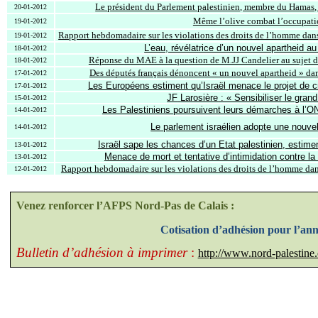
Le président du Parlement palestinien, membre du Hamas, a
20-01-2012
Même l’olive combat l’occupat
19-01-2012
Rapport hebdomadaire sur les violations des droits de l’homme dans 
19-01-2012
L’eau, révélatrice d’un nouvel apartheid a
18-01-2012
Réponse du MAE à la question de M.JJ
Candelier
au sujet d
18-01-2012
Des députés français dénoncent « un nouvel apartheid » dans
17-01-2012
Les Européens estiment qu’Israël menace le projet de c
17-01-2012
JF
Larosière
: « Sensibiliser le grand
15-01-2012
Les Palestiniens poursuivent leurs démarches à l’ON
14-01-2012
Le parlement israélien adopte une nouvell
14-01-2012
Israël sape les chances d’un
Etat
palestinien, estime
13-01-2012
Menace de mort et tentative d’intimidation contre
13-01-2012
Rapport hebdomadaire sur les violations des droits de l’homme dans 
12-01-2012
Venez renforcer l’AFPS Nord-Pas de Calais :
Cotisation d’adhésion pour l’an
Bulletin d’adhésion à imprimer
:
http://www.nord-palesti