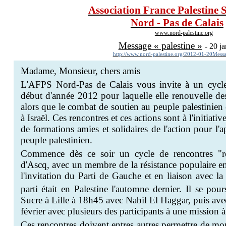
Association France Palestine S
Nord - Pas de Calais
www.nord-palestine.org
Message « palestine »
- 20 j
http://www.nord-palestine.org/2012-01-20Messa
Madame, Monsieur, chers amis
L'AFPS Nord-Pas de Calais vous invite à un cycle 
début d'année 2012 pour laquelle elle renouvelle d
alors que le combat de soutien au peuple palestinien 
à Israël. Ces rencontres et ces actions sont à l'initia
de formations amies et solidaires de l'action pour l'
peuple palestinien.
Commence dès ce soir un cycle de rencontres "re
d'Ascq, avec un membre de la résistance populaire 
l'invitation du Parti de Gauche et en liaison avec 
parti était en Palestine l'automne dernier. Il se pour
Sucre à Lille à 18h45 avec Nabil El Haggar, puis av
février avec plusieurs des participants à une mission à
Ces rencontres doivent entres autres permettre de mon