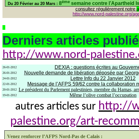
ème
8
semaine contre l’Apartheid I
Du 20 Février au 20 Mars :
consultez régulièrement notre
a
http://www.nord-palestine.org/a
Derniers articles publié
http://www.nord-palestine
DEXIA : questions écrites au Gouver
26-01-2012
Nouvelle demande de libération déposée par Georg
26-01-2012
Lettre Info du 22 Janvier 2012
24-01-2012
Message de l’AFPS 59/62 contre la collaboration mi
22-01-2012
Le président du Parlement palestinien, membre du Hamas, arrê
20-01-2012
Même l’olive combat l’occupation
19-01-2012
http://
autres articles sur
palestine.org/art-recom
Venez renforcer l’AFPS Nord-Pas de Calais :