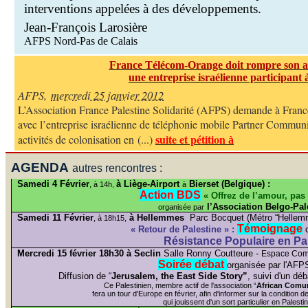
interventions appelées à des développements.
Jean-François Larosière
AFPS Nord-Pas de Calais
France Télécom-
Orange doit rompre son a
une entreprise israélienne participant à
AFPS
,
mercredi 25 janvier 2012
L’Association France Palestine Solidarité (AFPS) demande à Fran
avec l’entreprise israélienne de téléphonie mobile Partner Communi
suite et pétition
activités de colonisation en (...)
à
AGENDA
autres rencontres :
Samedi 4 Février
à Liège-
Airport
Bierset
(Belgique) :
, à 14h,
à
Action BDS
«
Offrez de l’amour, pas 
l’Association Belgo-Pal
organisée par
Samedi 11 Février
à Hellemmes
Parc Bocquet (Métro “Hellem
, à 18h15,
Témoignage
« Retour de Palestine » :
Résistance Populaire en Pa
Mercredi 15 février 18h30 à Seclin
Salle Ronny
Coutteure
-
Espace Com
Soirée débat
organisée par l'AFP
Diffusion de “
Jerusalem
, the East
Side
Story”
, suivi d'un dé
Ce Palestinien, membre actif de l'association “
African
Comun
fera un tour d'Europe en février, afin d'informer sur la condition de
qui jouissent d'un sort particulier en Palest