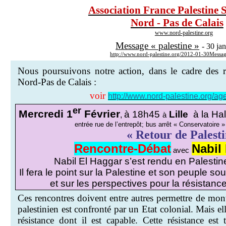
Association France Palestine S
Nord - Pas de Calais
www.nord-palestine.org
Message « palestine »
- 30 ja
http://www.nord-palestine.org/2012-01-30Messag
Nous poursuivons notre action, dans le cadre des r
Nord-Pas de Calais :
voir
http://www.nord-palestine.org/a
er
Mercredi 1
Février
à 18h45
Lille
à la Hal
,
à
entrée rue de l’entrepôt; bus arrêt « Conservatoire 
« Retour de Palesti
Rencontre-Débat
Nabil
avec
Nabil El Haggar s’est rendu en Palesti
Il fera le point sur la Palestine et son peuple so
et sur les perspectives pour la résistanc
Ces rencontres doivent entre autres permettre de mont
palestinien est confronté par un
Etat
colonial. Mais ell
résistance dont il est capable. Cette résistance est