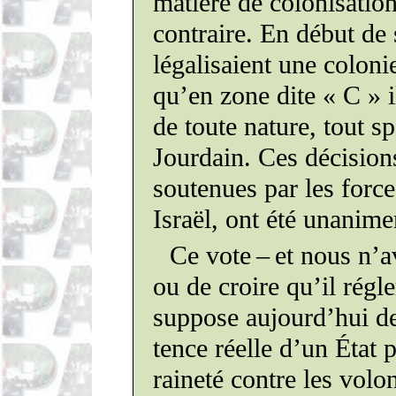
matière de
colo­ni­satio
contraire. En début de
léga­li­saient
une colonie
qu’en zone dite « C » 
de toute nature, tout
sp
Jourdain. Ces
déci­sion
sou­tenues
par les forc
Israël, ont été
una­ni­m
Ce vote – et nous n’a
ou de croire qu’il régle
suppose aujourd’hui d
tence
réelle d’un État
p
raineté
contre les volon