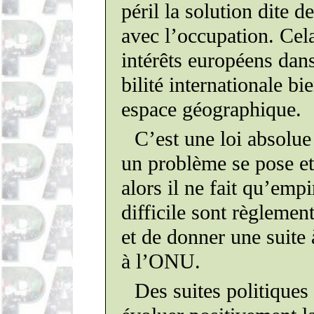
péril la solution dite de
avec l’occupation. Ce
intérêts
euro­péens
dans
bilité
inter­na­tionale
bie
espace géographique.
C’est une loi absolue
un
pro­blème
se pose et
alors il ne fait qu’emp
dif­ficile
sont règlement.
et de donner une suite 
à l’
ONU
.
Des suites
poli­tiques