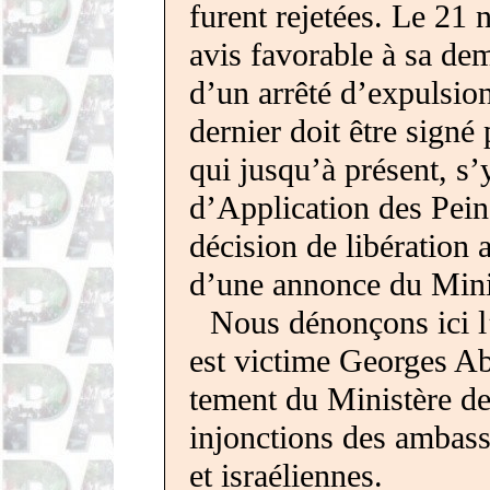
furent rejetées. Le
21
n
avis
favo­rable
à sa de
d’un arrêté d’expulsi
dernier doit être signé 
qui jusqu’à présent, s’
d’Application des Pein
décision de
libé­ration
d’une annonce du Minis
Nous dénonçons ici 
est victime Georges Ab
tement
du Ministère de 
injonc­tions
des
ambas­
et israéliennes.