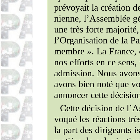
pré­voyait
la création 
nienne
, l’Assemblée gé
une très forte majorité
l’Organisation de la P
membre ». La France, 
nos efforts en ce sens, 
admission. Nous avons 
avons bien noté que vo
annoncer cette décisio
Cette décision de l’
voqué
les
réac­tions
trè
la part des
diri­geants
i