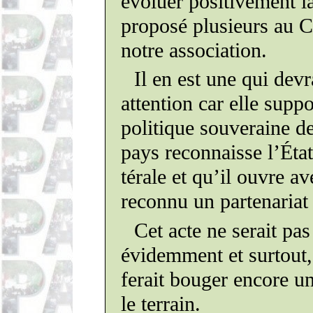
évoluer
posi­ti­vement
la
proposé
plu­sieurs
au Ch
notre association.
Il en est une qui devr
attention car elle supp
poli­tique
sou­ve­raine
de
pays
recon­naisse
l’Éta
térale
et qu’il ouvre av
reconnu un
par­te­nariat
Cet acte ne serait pa
évidemment et surtout
ferait bouger encore u
le terrain.