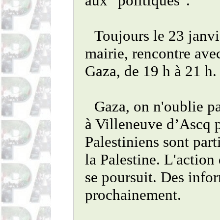
aux "politiques".
Toujours le 23 janvi
mairie, r
encontre ave
Gaza, de 19 h à 21 h.
Gaza, on n'oublie p
à Villeneuve d’Ascq p
Palestiniens sont part
la Palestine. L'action
se poursuit. Des infor
prochainement.