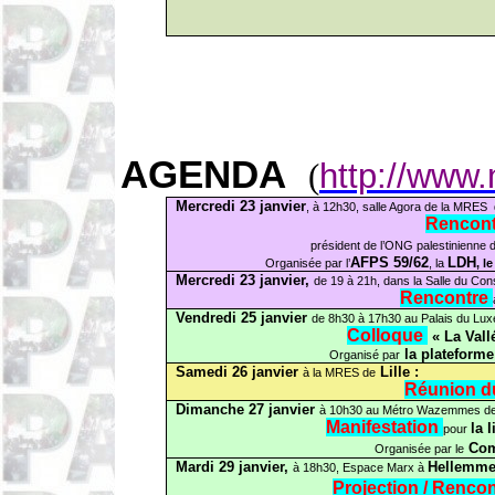
AGENDA
http://www.
(
Mercredi 23 janvier
, à 12h30, salle Agora de la MRES
Rencont
président de l’ONG palestinienne
AFPS 59/62
LDH
Organisée par l’
, la
, le
Mercredi 23 janvier,
de 19 à 21h, dans la Salle du Cons
Rencontre
Vendredi 25 janvier
de 8h30 à 17h30 au Palais du Lu
Colloque
« La Vall
la plateforme
Organisé par
Samedi 26 janvier
Lille :
à la MRES de
Réunion d
Dimanche 27 janvier
à 10h30 au Métro
Wazemmes
d
Manifestation
la 
pour
Comi
Organisée par le
Mardi 29 janvier,
Hellemm
à 18h30, Espace Marx à
Projection / Rencon