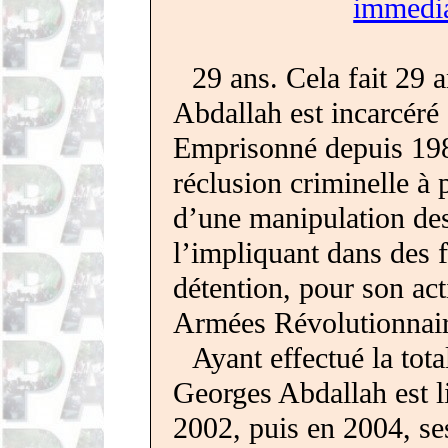
immedi
29
ans. Cela fait
29
a
Abdallah est incarcéré
Empri­sonné
depuis
19
réclusion
cri­mi­nelle
à
d’une
mani­pu­lation
de
l’impliquant dans des 
détention, pour son act
Armées
Révo­lu­tion­nai
Ayant effectué la tota
Georges Abdallah est
l
2002
, puis en
2004
, s