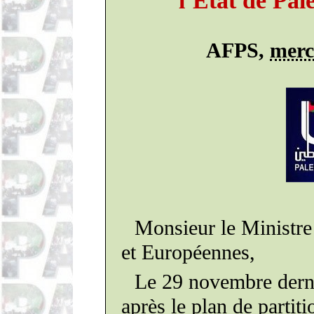
l’Etat de Pal
AFPS
,
merc
Monsieur le Ministre
et Européennes,
Le
29
novembre dern
après le plan de
par­tit