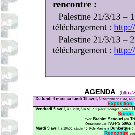
rencontre :
Palestine 21/3/13 – 1
téléchargement :
http
Palestine 21/3/13 – 2
téléchargement :
http:
AGENDA
(
http:/
Du lundi 4 mars au lundi 15 avril,
à l’Antenne de l’IMA, 65 
Exposition
Vendredi 5 avril,
Li
à 18h30, à la MEP, 1 place Georges Lyon à
Soirée
Brahim
Senouci
Tri
avec
(du
l’AFPS 59/62,
Organisée par
Mardi 9 avril
Dunkerque :
, à 19h30, studio 43, Pôle Marine à
Rencontre
ave