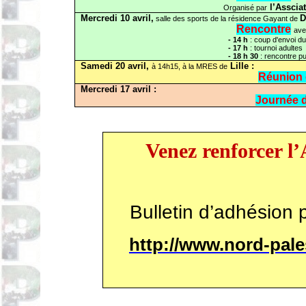
l’
Assciat
Organisé par
Mercredi 10 avril,
D
salle des sports de la résidence Gayant de
Rencontre
ave
- 14 h
: coup d'envoi du
- 17 h
: tournoi adultes
- 18 h 30
: rencontre pu
Samedi 20 avril,
Lille :
à 14h15, à la MRES de
Réunion 
Mercredi 17 avril :
Journée d
Venez renforcer l
Bulletin d’adhésion 
http://www.nord-pal