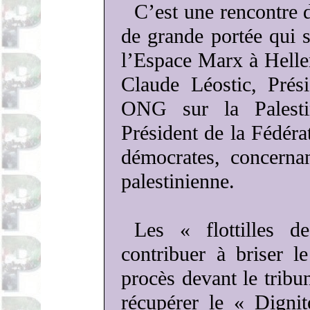
C’est une rencontre d
de grande portée qui s
l’Espace Marx à
Hell
Claude
Léostic
, Prés
ONG sur la Palest
Président
de la Fédérat
démocrates, concernan
palestinienne.
Les « flottilles d
contribuer à briser 
procès devant le tribu
récupérer le « Digni