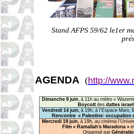
Stand AFPS 59/62 le1er ma
pré
AGENDA
(
http://www.
Dimanche 9 juin
, à 11h au métro «
Wazem
Boycott
des
dattes
israe
Vendredi 14 juin,
à 19h, à l’Espace Marx, 
Rencontre
« Palestine: occupation e
Mercredi 19 juin,
à 19h, au cinéma l’Unive
Film «
Ramallah’s
Maradona »
e
Organisé par
Génératio