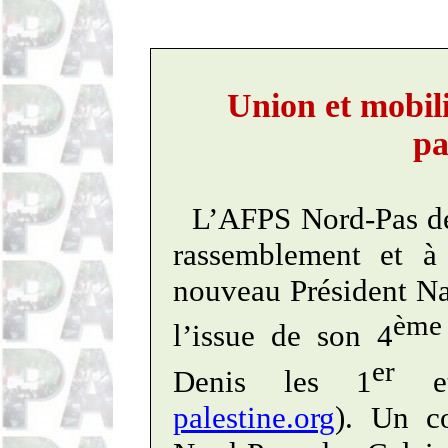
Union et mobili
pa
L’AFPS Nord-Pas de 
rassemblement et à
nouveau Président Na
ème
l’issue de son 4
er
Denis les 1
et
palestine.org
). Un c