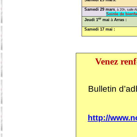
Samedi 29 mars
, à 20h, salle A
Soirée de bienf
er
Jeudi 1
mai
à
Arras :
Samedi 17 mai :
Venez renf
Bulletin d’a
http://www.n