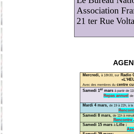
Le Bureau Nati
Association Fra
21 ter Rue Volt
AGE
Mercredi,
Radio
à 18h30, sur
«L’HE
centre cu
Avec des membres du
er
Samedi 1
mars
à partir de 11
Repas annuel
de
Mardi 4 mars,
de 19 à 22h, à la
Rencont
Samedi 8 mars,
de 11h à minui
Rencontre
Samedi 15 mars
Lille :
à
Ass
Samedi 29 mars: