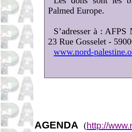
Les dons sont les bi
Palmed
Europe.
S’adresser à : AFPS
23 Rue
Gosselet
- 590
www.nord-palestine.o
AGENDA
(
http://www.