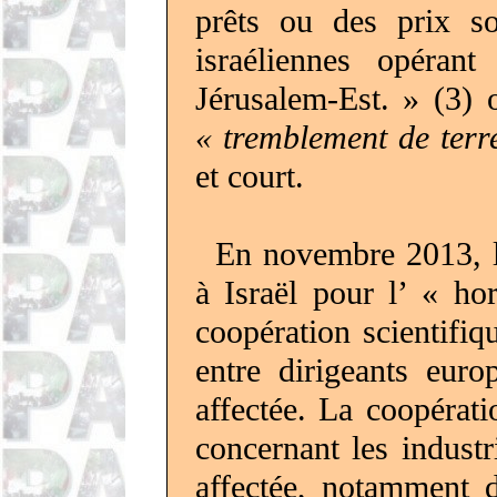
prêts ou des prix so
israéliennes opéran
Jérusalem-Est. » (3) o
« tremblement de terr
et court.
En novembre 2013, l
à Israël pour l’ « h
coopération scientifiq
entre dirigeants euro
affectée. La coopéra
concernant les indust
affectée, notamment 