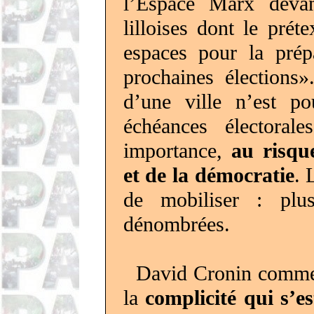
l’Espace Marx devan
lilloises dont le prét
espaces pour la prépa
prochaines élections
d’une ville n’est pou
échéances électorale
importance,
au risqu
et de la démocratie
. 
de mobiliser : plu
dénombrées.
David Cronin commen
la
complicité qui s’es