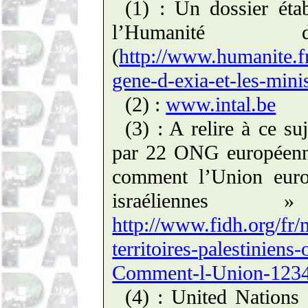
(1) : Un dossier éta
l’Humanité
(
http://www.humanite.fr
gene-d-exia-et-les-mini
(2) :
www.intal.be
(3) : A relire à ce s
par 22 ONG européenne
comment l’Union europ
israéliennes
http://www.fidh.org/fr/
territoires-palestinien
Comment-l-Union-123
(4) : United Nations