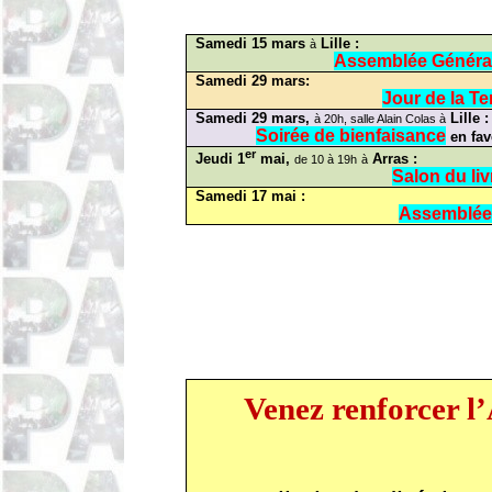
Samedi 15 mars
Lille :
à
Assemblée Généra
Samedi 29 mars:
Jour de la Te
Samedi 29 mars,
Lille :
à 20h, salle Alain Colas à
Soirée de bienfaisance
en fav
er
Jeudi 1
mai,
Arras :
de 10 à 19h
à
Salon du liv
Samedi 17 mai :
Assemblée
Venez renforcer l