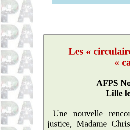
Les « circulai
« c
AFPS Nor
Lille 
Une nouvelle renco
justice, Madame Chri