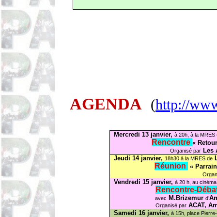
AGENDA
(
http://www
Mercredi 13 janvier,
à 20h, à la MRES 
Rencontre
« Retour
Les 
Organisé par
Jeudi 14 janvier,
L
18h30 à la MRES de
Réunion
« Parrai
Organ
Vendredi 15 janvier,
à 20 h, au cinéma
Rencontre-Déba
M.Brizemur
Am
avec
d’
ACAT, Amn
Organisé par
Samedi 16 janvier,
à 15h, place Pierre