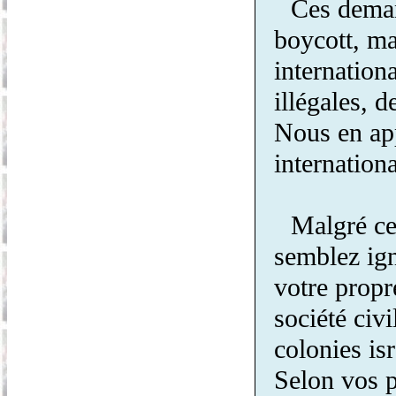
Ces deman
boycott, ma
internation
illégales, 
Nous en app
internationa
Malgré ce
semblez ign
votre propr
société civ
colonies isr
Selon vos p