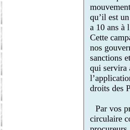
mouvement 
qu’il est u
a 10 ans à l
Cette campa
nos gouver
sanctions e
qui servira
l’applicatio
droits des P
Par vos pr
circulaire c
procureurs 