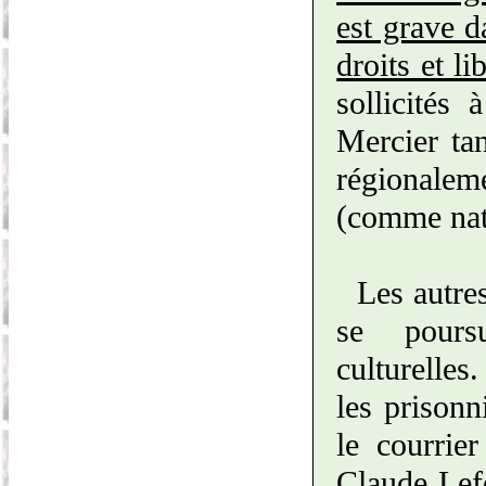
est grave d
droits et li
sollicités 
Mercier tan
régionale
(comme nati
Les autre
se poursu
culturelles
les prison
le courrie
Claude Lefo