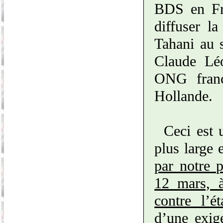
BDS en Fra
diffuser l
Tahani au s
Claude Léo
ONG frança
Hollande.
Ceci est 
plus large 
par notre p
12 mars, à
contre l’é
d’une exig