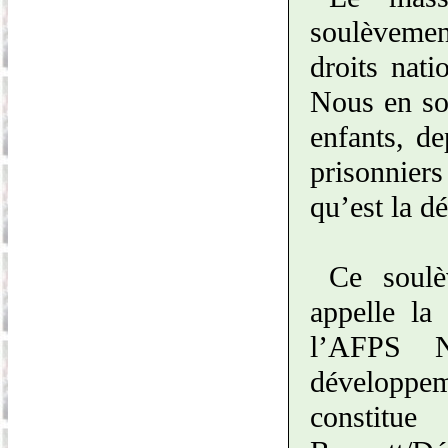
soulèvemen
droits nati
Nous en so
enfants, de
prisonnier
qu’est la d
Ce soulè
appelle la 
l’AFPS N
développem
constit