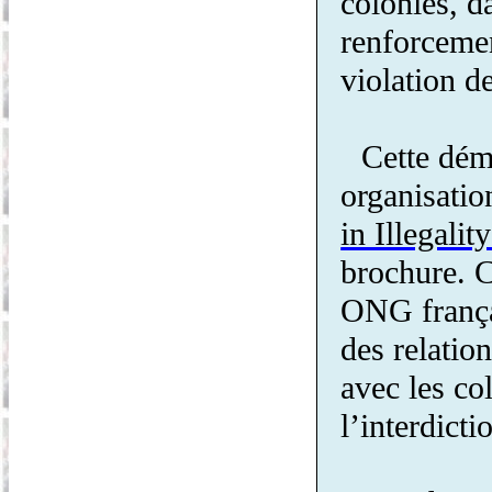
colonies, d
renforcemen
violation d
Cette déma
organisatio
in Illegalit
brochure. C
ONG françai
des relatio
avec les co
l’interdict