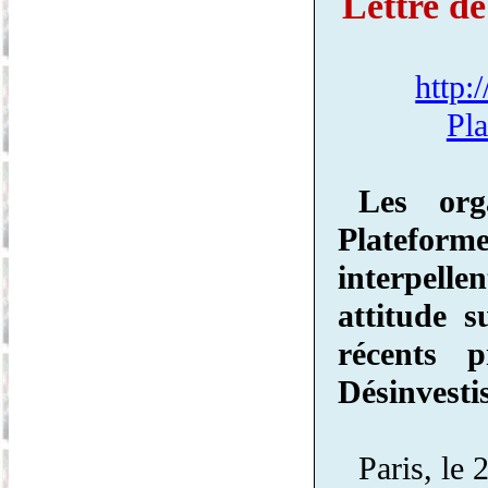
Lettre de
http:
Pla
Les org
Plateforme
interpelle
attitude s
récents 
Désinvesti
Paris, le 