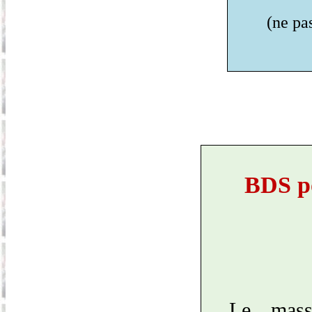
(ne pa
BDS po
Le mass