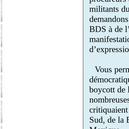
militants 
demandons l
BDS à de l’
manifestati
d’expressio
Vous perm
démocratiqu
boycott de 
nombreuses
critiquaien
Sud, de la 