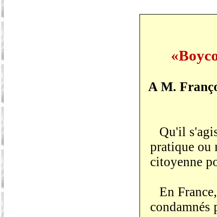
«Boycot
A M. Franço
Qu'il s'agi
pratique ou 
citoyenne po
En France,
condamnés po