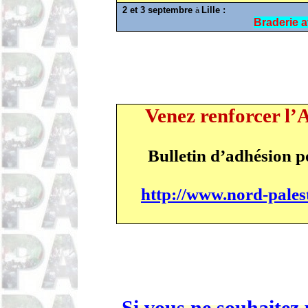
2 et 3 septembre
Lille :
à
Braderie 
Venez renforcer l’
Bulletin d’adhésion p
http://www.nord-pales