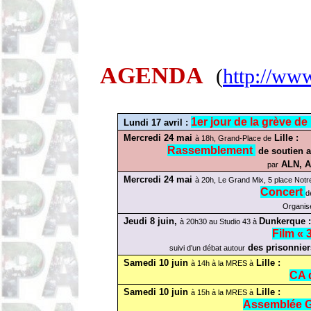
AGENDA
(
http://www
1er jour de la grève de 
Lundi 17 avril :
Mercredi 24 mai
Lille :
à 18h, Grand-Place de
Rassemblement
de soutien a
ALN, A
par
Mercredi 24 mai
à 20h, Le Grand Mix, 5 place Not
Concert
d
Organis
Jeudi 8 juin,
Dunkerque :
à 20h30 au Studio 43 à
Film « 
des prisonniers
suivi d’un débat autour
Samedi 10 juin
Lille :
à 14h à la MRES à
CA 
Samedi 10 juin
Lille :
à 15h à la MRES à
Assemblée G