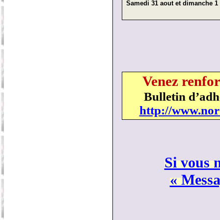
Samedi 31 aout et dimanche 1 s
Venez renfor
Bulletin d’adh
http://www.nor
Si vous n
« Messag