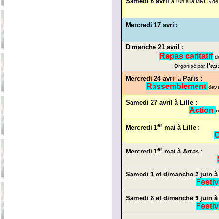
Samedi 6 avril
à 10h à la MRES de
Mercredi 17 avril:
Dimanche 21 avril :
Repas caritatif
d
l'a
Organisé par
Mercredi 24 avril
Paris :
à
Rassemblement
deva
Samedi 27 avril à Lille :
Action
«
er
Mercredi 1
mai à Lille :
C
er
Mercredi 1
mai à Arras :
Samedi 1 et dimanche 2 juin à
Festi
Samedi 8 et dimanche 9 juin à 
Festi