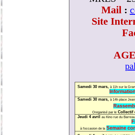
Mail
:
c
Site Inter
Fa
AG
pa
Samedi 30 mars,
à 11h sur la Gra
Informatio
Samedi 30 mars,
à 14h place Jean
Rassemb
Collectif
Oreganisé par le
Jeudi 4 avril
au Kino rue du Barreau
F
Semaine cont
à l’occasion de la