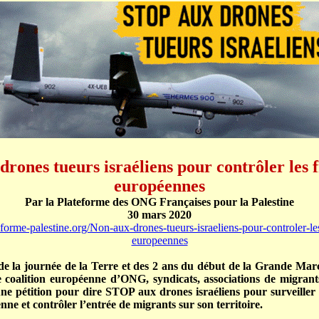
drones tueurs israéliens pour contrôler les f
européennes
Par la Plateforme des ONG Françaises pour la Palestine
30 mars 2020
teforme-palestine.org/Non-aux-drones-tueurs-israeliens-pour-controler-les
europeennes
 de la journée de la Terre et des 2 ans du début de la Grande Ma
 coalition européenne d’ONG, syndicats, associations de migrants
ne pétition pour dire STOP aux drones israéliens pour surveiller l
ne et contrôler l’entrée de migrants sur son territoire.