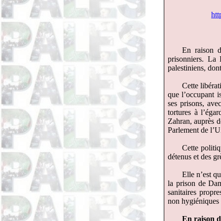
ht
En raison 
prisonniers. La 
palestiniens, don
Cette libérat
que l’occupant is
ses prisons, ave
tortures à l’ég
Zahran, auprès d
Parlement de l’
Cette politi
détenus et des gr
Elle n’est q
la prison de Dam
sanitaires propre
non hygiéniques 
En raison d