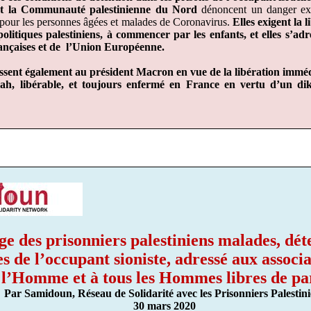
et la Communauté palestinienne du Nord
dénoncent un danger ex
, pour les personnes âgées et malades de Coronavirus.
Elles exigent la l
politiques palestiniens, à commencer par les enfants, et elles s’adr
ançaises et de
l’Union Européenne.
essent également au président Macron en vue de la libération immé
ah, libérable, et toujours enfermé en France en vertu d’un di
e des prisonniers palestiniens malades, dé
les de l’occupant sioniste, adressé aux associ
 l’Homme et à tous les Hommes libres de p
Par Samidoun, Réseau de Solidarité avec les Prisonniers Palestin
30 mars 2020