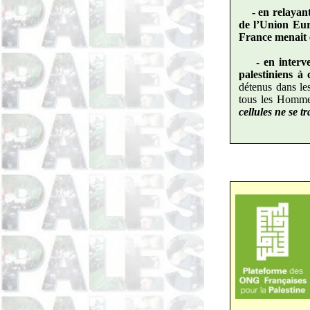
- en relayan
de l’Union Eur
France menait 
- en interv
palestiniens à
détenus dans le
tous les Homme
cellules ne se 