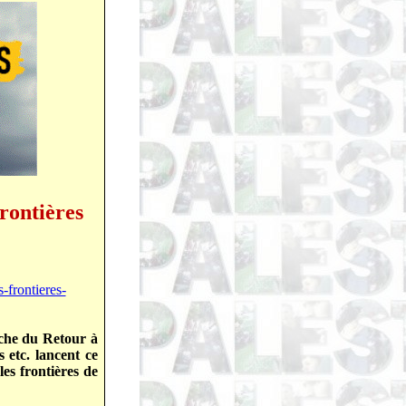
rontières
-frontieres-
rche du Retour à
 etc. lancent ce
es frontières de