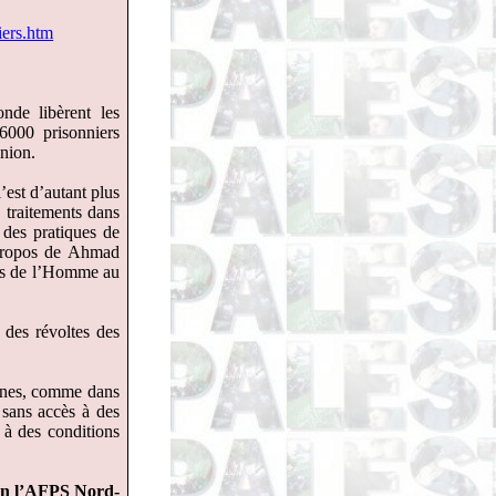
iers.htm
nde libèrent les
 6000 prisonniers
inion.
l’est d’autant plus
s traitements dans
 des pratiques de
 propos de Ahmad
its de l’Homme au
s des révoltes des
taines, comme dans
 sans accès à des
n à des conditions
en
l’AFPS Nord-