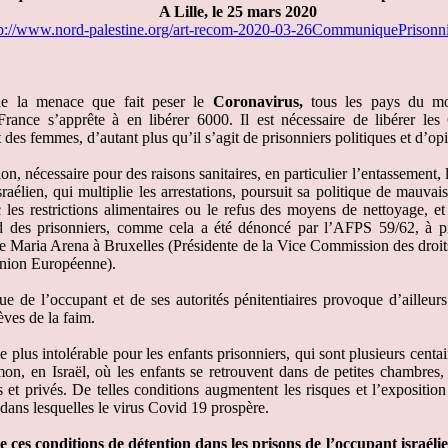
A Lille, le 25 mars 2020
tp://www.nord-palestine.org/art-recom-2020-03-26CommuniquePrisonn
de la menace que fait peser le
Coronavirus,
tous les pays du mo
France s’apprête à en libérer 6000. Il est nécessaire de libérer les
t des femmes, d’autant plus qu’il s’agit de prisonniers politiques et d’op
ion, nécessaire pour des raisons sanitaires, en particulier l’entassement, 
raélien, qui multiplie les arrestations, poursuit sa politique de mauvai
c les restrictions alimentaires ou le refus des moyens de nettoyage, et
ard des prisonniers, comme cela a été dénoncé par l’AFPS 59/62, à
e Maria Arena à Bruxelles (Présidente de la Vice Commission des dro
Union Européenne).
que de l’occupant et de ses autorités pénitentiaires provoque d’ailleur
èves de la faim.
ue plus intolérable pour les enfants prisonniers, qui sont plusieurs cen
on, en Israël, où les enfants se retrouvent dans de petites chambres,
s et privés. De telles conditions augmentent les risques et l’expositio
dans lesquelles le virus Covid 19 prospère.
e ces conditions de détention dans les prisons de l’occupant israéli