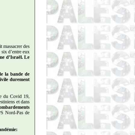
it massacrer des
, six d’entre eux
e d’Israël. Le
 de la bande de
civile durement
ise du Covid 19,
stiniens et dans
 bombardements
PS Nord-Pas de
pandémie: