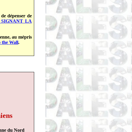
t de dépenser de
 SIGNANT LA
péenne, au mépris
p the Wall
.
iens
enne du Nord