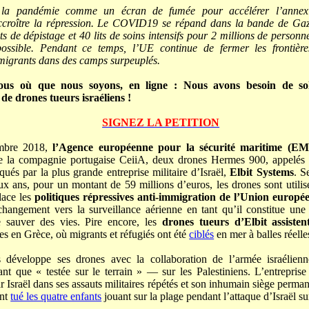
se la pandémie comme un écran de fumée pour accélérer l’annex
accroître la répression. Le COVID19 se répand dans la bande de Gaz
s de dépistage et 40 lits de soins intensifs pour 2 millions de person
mpossible. Pendant ce temps, l’UE continue de fermer les frontièr
s migrants dans des camps surpeuplés.
nous où que nous soyons, en ligne : Nous avons besoin de sol
 de drones tueurs israéliens !
SIGNEZ LA PETITION
mbre 2018,
l’Agence européenne pour la sécurité maritime (E
 de la compagnie portugaise CeiiA, deux drones Hermes 900, appelés
iqués par la plus grande entreprise militaire d’Israël,
Elbit Systems
. S
ux ans, pour un montant de 59 millions d’euros, les drones sont utilis
lace les
politiques répressives anti-immigration de l’Union europé
hangement vers la surveillance aérienne en tant qu’il constitue une
e sauver des vies. Pire encore, les
drones tueurs d’Elbit assiste
les en Grèce, où migrants et réfugiés ont été
ciblés
en mer à balles réelle
s développe ses drones avec la collaboration de l’armée israélien
ant que « testée sur le terrain » — sur les Palestiniens. L’entrepris
ar Israël dans ses assauts militaires répétés et son inhumain siège perm
ont
tué les quatre enfants
jouant sur la plage pendant l’attaque d’Israël s