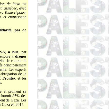
ion de facto en
a assiégée, avec
nes. Toute réponse
es et emprisonne
idarité, pas de
MSA) a loué
, par
 encore
« drones
elon le contrat de
és principalement
enne
. Les experts
 abrogation de la
nt Frontex
et les
s.
ne et promeut sa
e fournit 85% des
anent de Gaza. Les
ur Gaza en 2014.