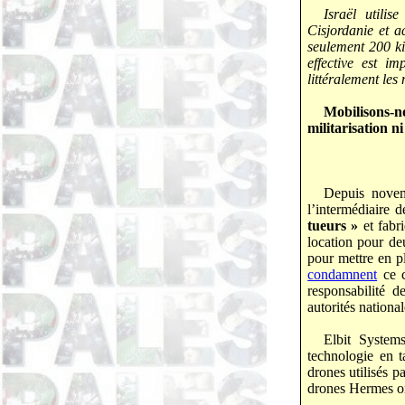
Israël utili
Cisjordanie et 
seulement 200 kit
effective est i
littéralement le
Mobilisons-
militarisation ni
Depuis nove
l’intermédiaire
tueurs »
et fabr
location pour de
pour mettre en p
condamnent
ce c
responsabilité d
autorités nationa
Elbit System
technologie en t
drones utilisés p
drones Hermes 