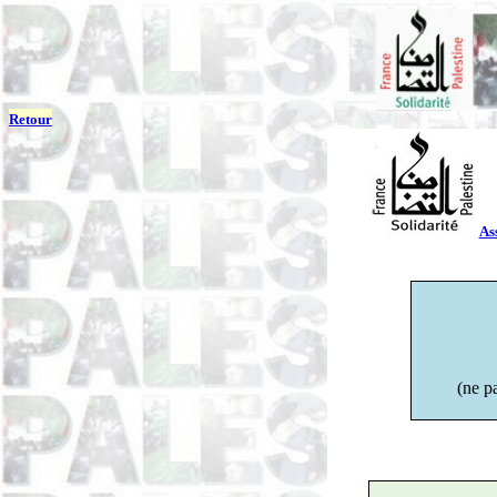
Retour
As
(ne p