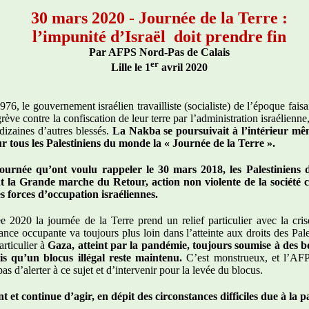
30 mars 2020 - Journée de la Terre :
l’impunité d’Israël
doit prendre fin
Par AFPS Nord-Pas de Calais
er
Lille le 1
avril 2020
76, le gouvernement israélien travailliste (socialiste) de l’époque faisa
rève contre la confiscation de leur terre par l’administration israélienne
dizaines d’autres blessés.
La Nakba se poursuivait à l’intérieur mêm
r tous les Palestiniens du monde la « Journée de la Terre ».
journée qu’ont voulu rappeler le 30 mars 2018, les Palestiniens
nt la Grande marche du Retour, action non violente de la société 
s forces d’occupation israéliennes.
ée 2020 la journée de la Terre prend un relief particulier avec la cr
ance occupante va toujours plus loin dans l’atteinte aux droits des Pale
articulier à
Gaza, atteint par la pandémie, toujours soumise à des
dis qu’un blocus illégal reste maintenu.
C’est monstrueux, et l’AF
as d’alerter à ce sujet et d’intervenir pour la levée du blocus.
nt et continue d’agir, en dépit des circonstances difficiles due à la 