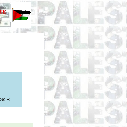
org »)