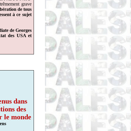
trêmement grave
ibération de tous
essent à ce sujet
diate de Georges
ktat des USA et
tenus dans
ations des
ar le monde
iens