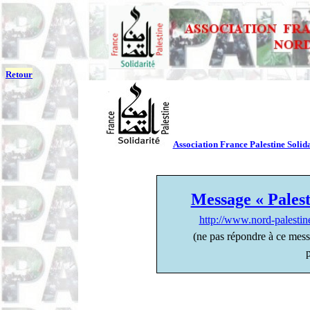
Retour
Association France Palestine Solida
Message « Palest
http://www.nord-palesti
(ne pas répondre à ce mes
p