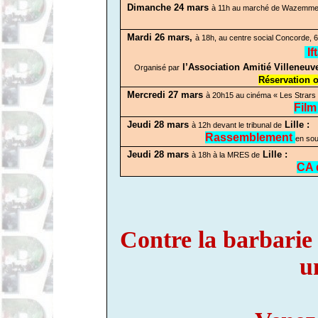
Dimanche 24 mars
à 11h au marché de Wazemme
Mardi 26 mars,
à 18h, au centre social Concorde, 6
If
l’Association Amitié Villeneuv
Organisé par
Réservation o
Mercredi 27 mars
à 20h15 au cinéma « Les Strars 
Fil
Jeudi 28 mars
Lille :
à 12h devant le tribunal de
Rassemblement
en sou
Jeudi 28 mars
Lille :
à 18h à la MRES de
CA 
Contre la barbarie c
u