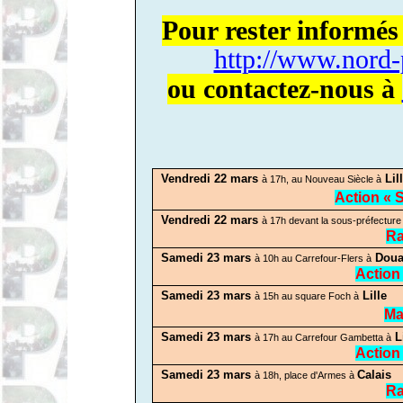
Pour rester informés
http://www.nord-
ou contactez-nous à
Vendredi 22 mars
Lil
à 17h, au Nouveau Siècle à
Action « S
Vendredi 22 mars
à 17h devant la sous-préfecture
Ra
Samedi 23 mars
Doua
à 10h au Carrefour-Flers à
Action
Samedi 23 mars
Lille
à 15h au square Foch à
Ma
Samedi 23 mars
Li
à 17h au Carrefour Gambetta à
Action
Samedi 23 mars
Calais
à 18h, place d'Armes à
Ra