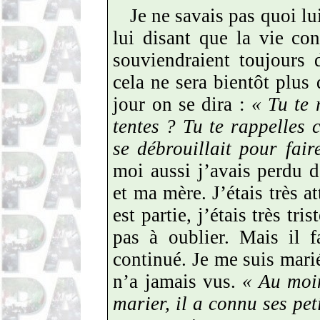
Je ne savais pas quoi lu
lui disant que la vie con
souviendraient toujours 
cela ne sera bientôt plu
jour on se dira :
«
Tu te 
tentes
? Tu te rappelles 
se débrouillait pour fair
moi aussi j’avais perdu 
et ma mère. J’étais très a
est partie, j’étais très tr
pas à oublier. Mais il f
continué. Je me suis mari
n’a jamais vus.
«
Au moin
marier, il a connu ses pet