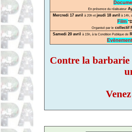
Documen
Ay
En présence du réalisateur
Mercredi 17 avril
jeudi 18 avril
à 20h et
à 14h, 
Film
"D
collectif 
Organisé par le
Samedi 20 avril
R
à 15h, à la Condition Publique de
Evènemen
Contre la barbarie c
u
Venez