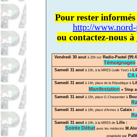
Pour rester informés
http://www.nord-
ou contactez-nous à
Vendredi 30 aout
Radio-Pastel (99.4
à 20h sur
Témoignages
Samedi 31 aout
Lil
à 10h, à la MRES (salle Yser) à
CA 
Samedi 31 aout
Lil
à 14h, place de la République à
Manifestation
« Stop a
Samedi 31 aout
Boul
à 15h, place G.Charpentier à
Ra
Samedi 31 aout
Calais :
à 18h, place d’Armes à
Ra
Samedi 31 aout
Lille :
à 19h, à la MRES de
Soirée Débat
M.Almi
avec les médecins
PalM
organisée par