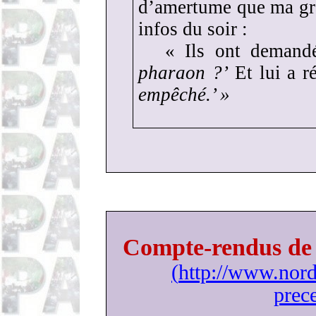
d’amertume que ma gr
infos du soir :
« Ils ont demand
pharaon ?’
Et lui a r
empêché.’ »
Compte-rendus de n
(
http://www.nord-
prec