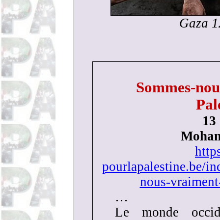
Gaza 1
Sommes-nous
Pal
13
Moham
http
pourlapalestine.be/i
nous-vraiment-
…
Le monde occide