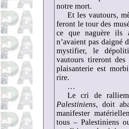
notre mort.
Et les vautours, 
feront le tour des musé
ce que naguère ils 
n’avaient pas daigné d
mystifier, le dépoli
vautours tireront des
plaisanterie est morb
rire.
…
Le cri de rallie
Palestiniens,
doit ab
manifester matériell
tous – Palestiniens o