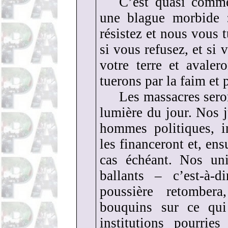
C’est quasi comme
une blague morbide 
résistez et nous vous 
si vous refusez, et si
votre terre et avale
tuerons par la faim et p
Les massacres seron
lumière du jour. Nos 
hommes politiques, i
les financeront et, ens
cas échéant. Nos univ
ballants – c’est-à-
poussière retombera
bouquins sur ce qui
institutions pourri