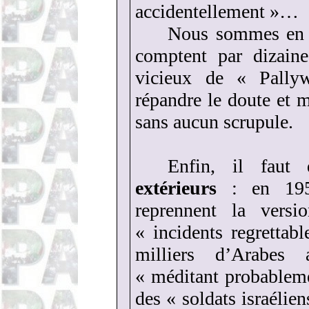
accidentellement »…
Nous sommes en 20
comptent par dizaine
vicieux de « Pally
répandre le doute et m
sans aucun scrupule.
Enfin, il fau
extérieurs
: en 1956
reprennent la versi
« incidents regrettab
milliers d’Arabes
« méditant probablem
des « soldats israélie