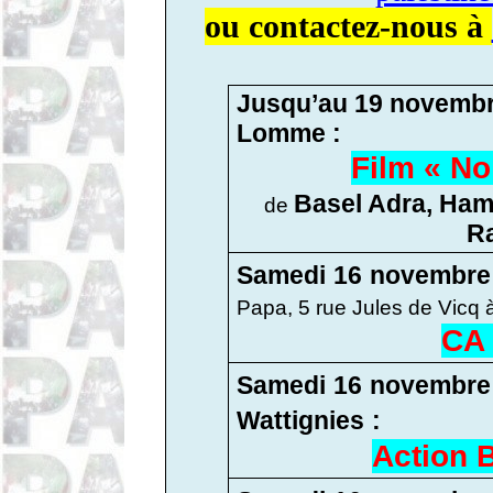
ou contactez-nous à
Jusqu’au 19 novemb
Lomme :
Film « No
Basel Adra, Ham
de
R
Samedi
16
novembr
Papa, 5 rue Jules de Vicq
CA 
Samedi
16
novembr
Wattignies
:
Action 