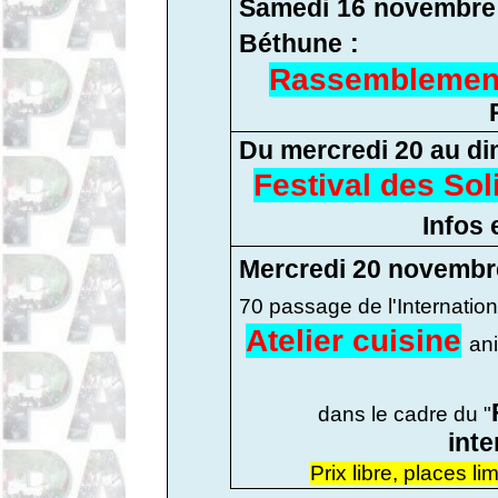
Samedi
16
novembr
Béthune
:
Rassemblemen
Du mercredi 20 au di
Festival des Sol
Infos 
Mercredi 20 novembr
70 passage de l'Internation
Atelier cuisine
an
dans le cadre du "
inte
Prix libre, places li