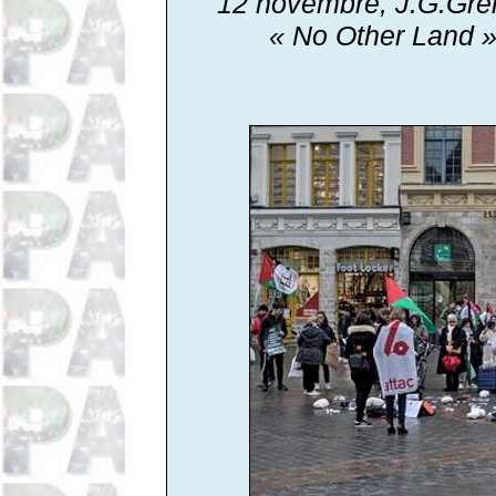
12
novembre, J.G.Gre
« No Other Land 