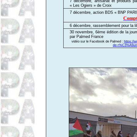
7 décembre,
artisanat et produits 
« Les Ogiers » de Croix
7 décembre, action BDS «
BNP PARI
Compte
6 décembre, rassemblement pour la li
30 novembre, 6ème édition de la jour
par Palmed France
vidéo sur le Facebook de Palmed :
https://
de-r%C3%A9uni