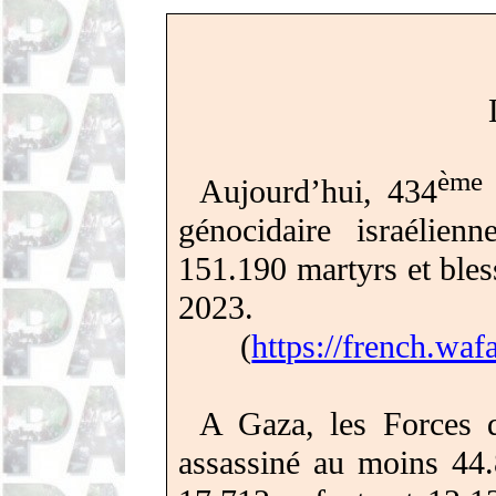
ème
Aujourd’hui, 434
génocidaire israélie
151.190 martyrs et bles
2023.
(
https://french.waf
A Gaza, les Forces d
assassiné au moins
44.