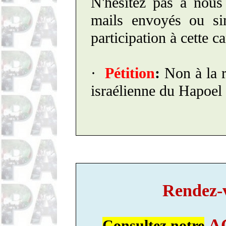
N'hésitez pas à nous
mails envoyés ou si
participation à cette 
·
Pétition
:
Non à la r
israélienne du Hapoel
Rendez-
A
Consultez notre