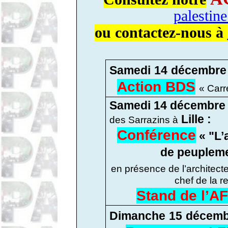
palestin
ou contactez-nous à
Samedi
14
décembre
Action BDS
« Carr
Samedi 14 décembr
Lille :
des Sarrazins à
Conférence
« "L’
de peupleme
en présence de l’architect
chef de la 
Stand de l’A
Dimanche
15
décemb