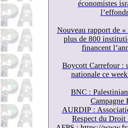
économistes isra
l’effond
Nouveau rapport de «
plus de 800 institut
financent l’ann
Boycott Carrefour :
nationale ce wee
BNC : Palestinia
Campagne 
AURDIP : Associatio
Respect du Droit 
AFPS :
https://www.fr