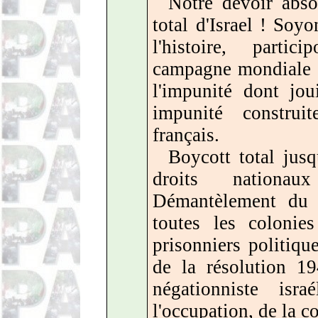
Notre devoir abso
total d'Israel ! So
l'histoire, part
campagne mondiale B
l'impunité dont jouit
impunité construit
français.
Boycott total jusq
droits nationa
Démantèlement du 
toutes les colonie
prisonniers politiqu
de la résolution 19
négationniste isr
l'occupation, de la co