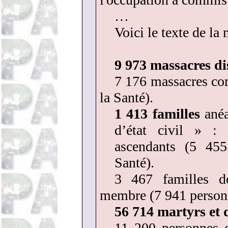
…
Voici le texte de la 
9 973 massacres di
7 176 massacres con
la Santé).
1 413 familles
anéa
d’état civil » : 
ascendants (5 455
Santé).
3 467 familles d
membre (7 941 personn
56 714 martyrs et 
11 200 personnes 