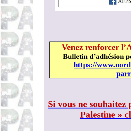
Venez renforcer l’
Bulletin d’adhésion p
https://www.nord
parr
Si vous ne souhaitez 
Palestine » c