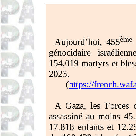
ème
Aujourd’hui, 455
génocidaire israélie
154.019 martyrs et bles
2023.
(
https://french.waf
A Gaza, les Forces d
assassiné au moins
45.
17.818 enfants et 12.