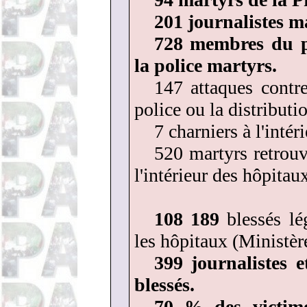
201 journalistes m
728 membres du p
la police martyrs.
147 attaques contre
police ou la distributi
7 charniers à l'intér
520 martyrs retrou
l'intérieur des hôpitau
108 189
blessés l
les hôpitaux (Ministère
399 journalistes 
blessés.
70 % des victime