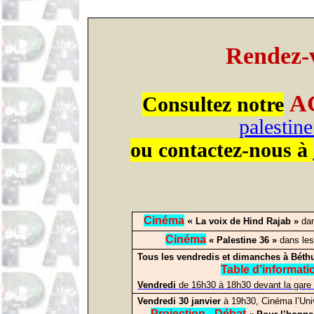
Rendez-
A
Consultez notre
palestin
ou contactez-nous à
Cinéma
«
La voix de Hind Rajab »
dan
Cinéma
« Palestine 36 »
dans les
Tous les vendredis
et dimanches à
Béth
Table d’informati
Vendredi
de 16h30 à 18h30 devant la gar
Vendredi 30 janvier
à 19h30,
Cinéma l’Uni
Projection - Débat