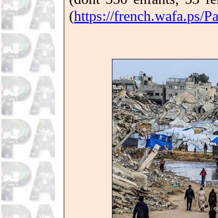
(
https://french.wafa.ps/P