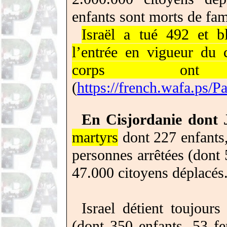
enfants sont morts de fa
Israël a tué 492 et b
l’entrée en vigueur du 
corps ont 
(
https://french.wafa.ps/P
En Cisjordanie dont 
martyrs
dont 227 enfants,
personnes arrêtées (dont
47.000 citoyens déplacés
Israel détient toujour
(dont 350 enfants, 53 fe