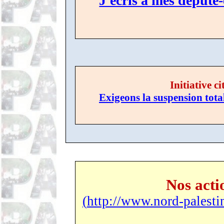
J'écris à mes député-
Initiative c
Exigeon
s
la suspension tota
Nos acti
(
http://www.nord-palesti