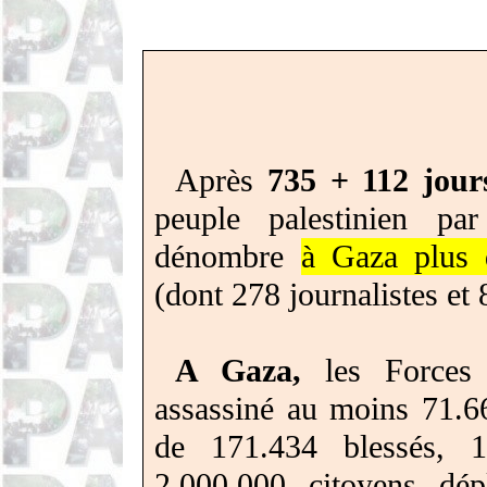
Après
735 + 112 jour
peuple palestinien pa
dénombre
à Gaza plus 
(dont 278 journalistes et 
A Gaza,
les Forces d
assassiné au moins 71.6
de 171.434 blessés, 1
2.000.000 citoyens dé