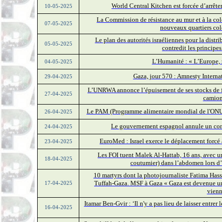
World Central Kitchen est forcée d’arrêter
10-05-2025
La Commission de résistance au mur et à la colo
07-05-2025
nouveaux quartiers col
Le plan des autorités israéliennes pour la distr
05-05-2025
contredit les princip
L’Humanité : « L’Europe, z
04-05-2025
Gaza, jour 570 : Amnesty Interna
29-04-2025
L’UNRWA annonce l’épuisement de ses stocks de fa
27-04-2025
camion
Le PAM (Programme alimentaire mondial de l'ONU) 
26-04-2025
Le gouvernement espagnol annule un cont
24-04-2025
EuroMed : Israel exerce le déplacement forcé
23-04-2025
Les FOI tuent Malek Al-Hattab, 16 ans, avec un
18-04-2025
coutumier) dans l’abdomen lors d’
10 martyrs dont la photojournaliste Fatima Has
Tuffah-Gaza. MSF à Gaza « Gaza est devenue une
17-04-2025
vienn
Itamar Ben-Gvir : ‘Il n'y a pas lieu de laisser entr
16-04-2025