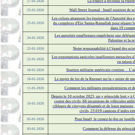
La France a reconnu la Palest
27-01-2026
Wall Street Journal : Israël soutient de 
25-01-2026
Les colons attaquent les équipes de l'Autorité des 
du complexe d'Ein Samia-Ramallah pour réparer les 
25-01-2026
dans 19 commu
Les autorités israéliennes empêchent une délégati
24-01-2026
Palestine et la 
Notre responsabilité à l’égard des scie
23-01-2026
Les exportations agricoles israéliennes menacées d
22-01-2026
en raison 
Soutien militaire américain continu… L’a
18-01-2026
Le projet de loi de la Knesset sur la « peine de m
18-01-2026
Comment les militants propalestiniens et des
11-01-2026
Depuis le 10 octobre 2025, un « génocide lent » à G
contre des civils, 66 incursions de véhicules mili
10-01-2026
ciblages de citoyens désarmés et de leurs maisons,
civils, 23.019 camions d’aides en
Pour Israël, le cessez-le-feu ne justif
05-01-2026
Comment la défense du génocide 
03-01-2026