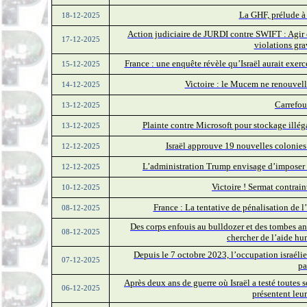
La GHF, prélude à 
18-12-2025
Action judiciaire de JURDI contre SWIFT : Agir 
17-12-2025
violations gra
France : une enquête révèle qu’Israël aurait exer
15-12-2025
Victoire : le Mucem ne renouvell
14-12-2025
Carrefou
13-12-2025
Plainte contre Microsoft pour stockage illég
13-12-2025
Israël approuve 19 nouvelles colonie
12-12-2025
L’administration Trump envisage d’imposer 
12-12-2025
Victoire ! Sermat contraint
10-12-2025
France : La tentative de pénalisation de l
08-12-2025
Des corps enfouis au bulldozer et des tombes a
08-12-2025
chercher de l’aide hu
Depuis le 7 octobre 2023, l’occupation israéli
07-12-2025
pa
Après deux ans de guerre où Israël a testé toutes s
06-12-2025
présentent leu