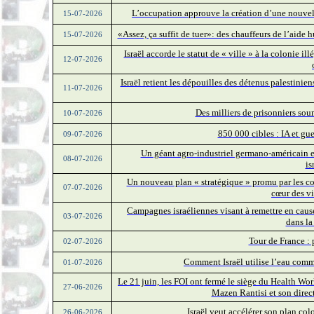
L’occupation approuve la création d’une nouvell
15-07-2026
«Assez, ça suffit de tuer»: des chauffeurs de l’aide 
15-07-2026
Israël accorde le statut de « ville » à la colonie i
12-07-2026
Israël retient les dépouilles des détenus palestinien
11-07-2026
Des milliers de prisonniers soum
10-07-2026
850 000 cibles : IA et gu
09-07-2026
Un géant agro-industriel germano-américain es
08-07-2026
is
Un nouveau plan « stratégique » promu par les col
07-07-2026
cœur des vi
Campagnes israéliennes visant à remettre en cause 
03-07-2026
dans la
Tour de France : 
02-07-2026
Comment Israël utilise l’eau comm
01-07-2026
Le 21 juin, les FOI ont fermé le siège du Health W
27-06-2026
Mazen Rantisi et son direc
Israël veut accélérer son plan co
26-06-2026