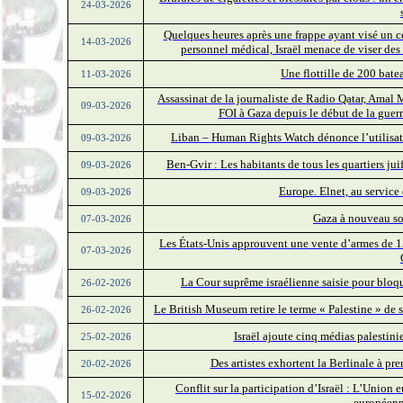
24-03-2026
Quelques heures après une frappe ayant visé un c
14-03-2026
personnel médical, Israël menace de viser de
Une flottille de 200 bate
11-03-2026
Assassinat de la journaliste de Radio Qatar, Amal
09-03-2026
FOI à Gaza depuis le début de la guer
Liban – Human Rights Watch dénonce l’utilisati
09-03-2026
Ben-Gvir : Les habitants de tous les quartiers ju
09-03-2026
Europe. Elnet, au service 
09-03-2026
Gaza à nouveau so
07-03-2026
Les États-Unis approuvent une vente d’armes de 15
07-03-2026
La Cour suprême israélienne saisie pour bloqu
26-02-2026
Le British Museum retire le terme « Palestine » de s
26-02-2026
Israël ajoute cinq médias palestinien
25-02-2026
Des artistes exhortent la Berlinale à pr
20-02-2026
Conflit sur la participation d’Israël : L’Unio
15-02-2026
européenn