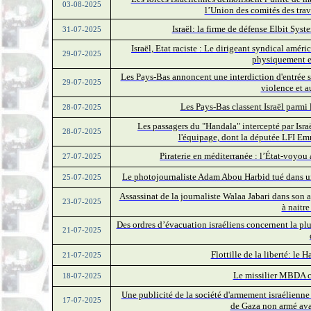
03-08-2025
l’Union des comités des tra
Israël: la firme de défense Elbit Sys
31-07-2025
Israël, Etat raciste : Le dirigeant syndical améric
29-07-2025
physiquement en
Les Pays-Bas annoncent une interdiction d'entrée su
29-07-2025
violence et a
Les Pays-Bas classent Israël parmi
28-07-2025
Les passagers du "Handala" intercepté par Israë
28-07-2025
l'équipage, dont la députée LFI Em
Piraterie en méditerranée : l’État-voyo
27-07-2025
Le photojournaliste Adam Abou Harbid tué dans un
25-07-2025
Assassinat de la journaliste Walaa Jabari dans son
23-07-2025
à naitre
Des ordres d’évacuation israéliens concernent la pl
21-07-2025
Flottille de la liberté: le
21-07-2025
Le missilier MBDA c
18-07-2025
Une publicité de la société d'armement israélienn
17-07-2025
de Gaza non armé avan