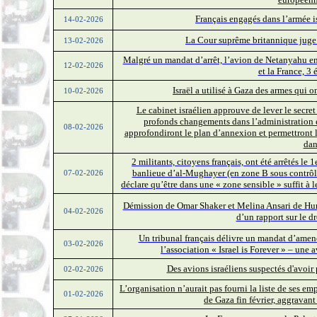
Français engagés dans l’armée i
14-02-2026
La Cour suprême britannique juge i
13-02-2026
Malgré un mandat d’arrêt, l’avion de Netanyahu en ro
12-02-2026
et la France, 3
Israël a utilisé à Gaza des armes qui o
10-02-2026
Le cabinet israélien approuve de lever le secret
profonds changements dans l’administration e
08-02-2026
approfondiront le plan d’annexion et permettront 
dan
2 militants, citoyens français, ont été arrêtés le
banlieue d’al-Mughayer (en zone B sous contrôle 
07-02-2026
déclare qu’être dans une « zone sensible » suffit à le
Démission de Omar Shaker et Melina Ansari de Huma
04-02-2026
d’un rapport sur le dr
Un tribunal français délivre un mandat d’amen
03-02-2026
l’association « Israel is Forever » – une 
Des avions israéliens suspectés d'avoir
02-02-2026
L’organisation n’aurait pas fourni la liste de ses e
01-02-2026
de Gaza fin février, aggravant