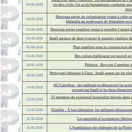
vie des civils. Un accès humanitaire conforme aux
04-06-2026
doit
Nouveau projet de colonisation visant à créer une
04-06-2026
Qalandia au nord-ouest de Jérusalem occu
Nouveau projet israélien visant à interdire l’appel à
03-06-2026
Israël menace de faire évacuer le quartier chrétien d
03-06-2026
Plan israélien pour la construction d
02-06-2026
Des colons établissent un nouvel av
01-06-2026
Pétition : Boycott Carrefour ju
28-05-2026
Nettoyage ethnique à Gaza : Israël assure qu’un plan
28-05-2026
AG Carrefour : des militant-es dénoncent les activ
24-05-2026
occupé par Israël et les liens financi
25 membres du personnel hospitalier blessés dans d
23-05-2026
Flottille : À leur libération, les militants dénonce
23-05-2026
Les autorités d’occupation libèrent
22-05-2026
L’humiliation des militants de la Flotte
21-05-2026