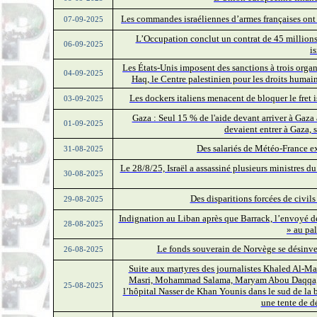
Les commandes israéliennes d’armes françaises ont
07-09-2025
L’Occupation conclut un contrat de 45 millions
06-09-2025
i
Les États-Unis imposent des sanctions à trois organ
04-09-2025
Haq, le Centre palestinien pour les droits huma
Les dockers italiens menacent de bloquer le fret is
03-09-2025
Gaza : Seul 15 % de l'aide devant arriver à Gaza 
01-09-2025
devaient entrer à Gaza,
Des salariés de Météo-France exi
31-08-2025
Le 28/8/25, Israël a assassiné plusieurs ministres 
30-08-2025
Des disparitions forcées de civils
29-08-2025
Indignation au Liban après que Barrack, l’envoyé des
28-08-2025
» au pal
Le fonds souverain de Norvège se désinves
26-08-2025
Suite aux martyres des journalistes Khaled Al-M
Masri, Mohammad Salama, Maryam Abou Daqqa, 
25-08-2025
l’hôpital Nasser de Khan Younis dans le sud de la
une tente de d