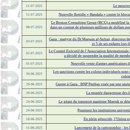
Le mouvem
11-07-2025
Nouvelle flottille « Handala » contre le blo
11-07-2025
Le Boston Consulting Group (BCG) a modélisé la « 
dans un contrat de plusieurs millions de dollars p
08-07-2025
Gaza : martyre du Dr Marwan al-Sultan, directeur de
03-07-2025
et 5 de ses enfants lors 
Le Comité Exécutif de l’Association Internationale 
02-07-2025
a décidé de suspendre la qualité de membre
Nouvelle vente d'armes américaines d'
01-07-2025
Les sanctions contre les colons individuels sont 
30-06-2025
colons
Guerre à Gaza : BNP Paribas visée par une ass
29-06-2025
La montée dangereuse des lo
29-06-2025
Le géant du transport maritime Maersk se dése
24-06-2025
Pourquoi les institutions universit
24-06-2025
En plein génocide, l’Union e
18-06-2025
Lancement de la cartographie : les li
11-06-2025