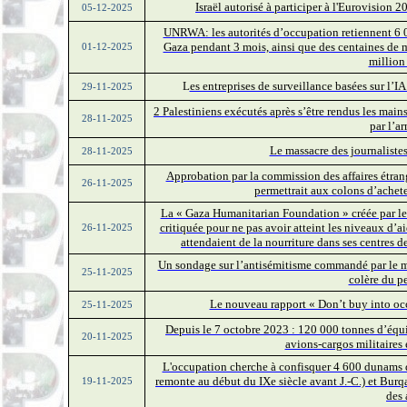
Israël autorisé à participer à l'Eurovision 
05-12-2025
UNRWA: les autorités d’occupation retiennent 6 0
Gaza pendant 3 mois, ainsi que des centaines de mi
01-12-2025
million
L
es entreprises de surveillance basées sur l’I
29-11-2025
2 Palestiniens exécutés après s’être rendus les mains
28-11-2025
par l’a
Le massacre des journalistes
28-11-2025
Approbation par la commission des affaires étrangè
26-11-2025
permettrait aux colons d’achete
La « Gaza Humanitarian Foundation » créée par les
critiquée pour ne pas avoir atteint les niveaux d’a
26-11-2025
attendaient de la nourriture dans ses centres d
Un sondage sur l’antisémitisme commandé par le mi
25-11-2025
colère du p
Le nouveau rapport « Don’t buy into occ
25-11-2025
Depuis le 7 octobre 2023 : 120 000 tonnes d’équ
20-11-2025
avions-cargos militaires
L'occupation cherche à confisquer 4 600 dunams de
remonte au début du IXe siècle avant J.-C.) et Burqa
19-11-2025
des 