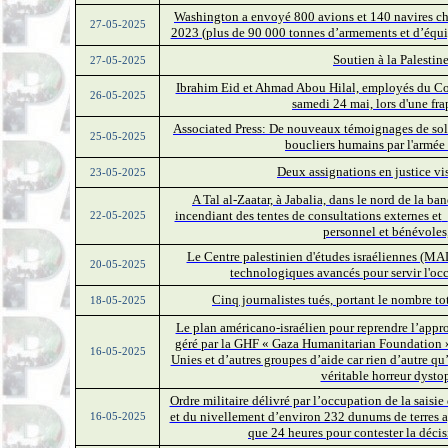
Washington a envoyé 800 avions et 140 navires cha
27-05-2025
2023 (plus de 90 000 tonnes d’armements et d’équip
Soutien à la Palestin
27-05-2025
Ibrahim Eid et Ahmad Abou Hilal, employés du Com
26-05-2025
samedi 24 mai, lors d'une fr
Associated Press: De nouveaux témoignages de solda
25-05-2025
boucliers humains par l'armée
Deux assignations en justice vi
23-05-2025
A Tal al-Zaatar, à Jabalia, dans le nord de la b
incendiant des tentes de consultations externes et
22-05-2025
personnel et bénévoles,
Le Centre palestinien d'études israéliennes (MA
20-05-2025
technologiques avancés pour servir l'oc
Cinq journalistes tués, portant le nombre to
18-05-2025
Le plan américano-israélien pour reprendre l’appr
géré par la GHF « Gaza Humanitarian Foundation »,
16-05-2025
Unies et d’autres groupes d’aide car rien d’autre q
véritable horreur dyst
Ordre militaire délivré par l’occupation de la saisie
et du nivellement d’environ 232 dunums de terres ag
16-05-2025
que 24 heures pour contester la décis