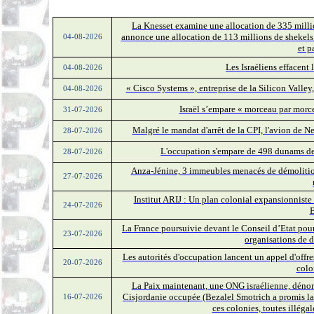
La Knesset examine une allocation de 335 milli
annonce une allocation de 113 millions de shekels
04-08-2026
et p
Les Israéliens effacent
04-08-2026
« Cisco Systems », entreprise de la Silicon Valley,
04-08-2026
Israël s’empare « morceau par morc
31-07-2026
Malgré le mandat d'arrêt de la CPI, l'avion de Ne
28-07-2026
L'occupation s'empare de 498 dunams de 
28-07-2026
Anza-Jénine, 3 immeubles menacés de démolition
27-07-2026
Institut ARIJ : Un plan colonial expansionniste
24-07-2026
B
La France poursuivie devant le Conseil d’Etat pour 
23-07-2026
organisations de 
Les autorités d'occupation lancent un appel d'off
20-07-2026
colo
La Paix maintenant, une ONG israélienne, dénonc
Cisjordanie occupée (Bezalel Smotrich a promis l
16-07-2026
ces colonies, toutes illégal