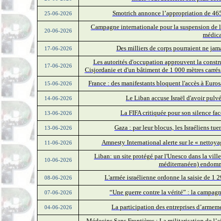
Smotrich annonce l’appropriation de 465
25-06-2026
Campagne internationale pour la suspension de l
20-06-2026
médica
Des milliers de corps pourraient ne jama
17-06-2026
Les autorités d'occupation approuvent la const
17-06-2026
Cisjordanie et d'un bâtiment de 1 000 mètres carré
France : des manifestants bloquent l'accès à Euros
15-06-2026
Le Liban accuse Israël d'avoir pulvé
14-06-2026
La FIFA critiquée pour son silence fac
13-06-2026
Gaza : par leur blocus, les Israéliens tu
13-06-2026
Amnesty International alerte sur le « nettoy
11-06-2026
Liban: un site protégé par l'Unesco dans la vil
10-06-2026
méditerranéen) endomma
L'armée israélienne ordonne la saisie de 1
08-06-2026
“Une guerre contre la vérité” : la campa
07-06-2026
La participation des entreprises d’armeme
04-06-2026
Médecins Sans Frontières : La militarisation de l’