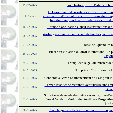
Vote historique : le Parlement bru
11-02-2025
La Commission de résistance contre le mur d’apa
construction d’une colonie sur le territoire du vil
11-2-2025
622 dunums pour les colons dans les villes de 
L'armée d'occupation élargit les instructions d’
10-02-2025
Washington annonce une vente de bombes, munitions 
08-02-2025
Palestine : quand les 
01-02-2025
Israel : en violation du droit international, un p
26-01-2025
Cisjor
Trump lève le gel du transfert de
25-01-2025
L’UE prête 847 millions de U
14-01-2025
Génocide à Gaza : Le financement de l’UE pour la
11-01-2025
L'armée israélienne reconnaît avoir utilisé une am
07-01-2025
Balat
Suite à une demande d'enquête car soupçonné d'avo
Yuval Vagdani,
s'enfuit du Brésil vers l’Arge
ntin
07-01-2025
justi
Avec la guerre à Gaza et le retour de Trump, la
06-01-2025