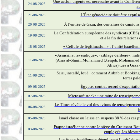
Une action urgente est nécessaire avant la Confére
24-08-2025
a
L’État génocidaire doit être expulsé
21-08-2025
À l’entrée de Gaza, des centaines de camion
20-08-2025
La Confédération européenne des syndicats (CES) ap
19-08-2025
et à la fin des relation
« Cellule de légitimation » : l’unité israélie
18-08-2025
«Assassinat revendiqué», «ciblage délibéré»: indig
(Anas al-Sharif, Mohammed Qreiqeh, Mohammed 
11-08-2025
Aliwa) tués à Gaza 
Saisi, installé, loué : comment Airbnb et Booking.
11-08-2025
terres pal
Égypte: contrat record d'exportatio
09-08-2025
Microsoft stocke une mine de renseignement
07-08-2025
Le Times révèle le vol des avions de renseignemen
06-08-2025
i
Israël classe ou laisse en suspens 88 % des cas 
05-08-2025
Frappe israélienne contre le siège du Croissant-R
03-08-2025
employés, les blessur
Les forces israéliennes démolissent l’unité de 