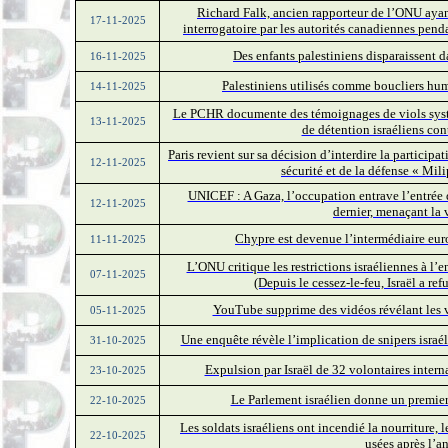
Richard Falk, ancien rapporteur de l’ONU ayant 
17-11-2025
interrogatoire par les autorités canadiennes pend
Des enfants palestiniens disparaissent d
16-11-2025
Palestiniens utilisés comme boucliers huma
14-11-2025
Le PCHR documente des témoignages de viols systém
13-11-2025
de détention israéliens con
Paris revient sur sa décision d’interdire la participa
12-11-2025
sécurité et de la défense « Mil
UNICEF : A Gaza, l’occupation entrave l’entrée d
12-11-2025
dernier, menaçant la 
Chypre est devenue l’intermédiaire eur
11-11-2025
L’ONU critique les restrictions israéliennes à l’e
07-11-2025
(Depuis le cessez-le-feu, Israël a re
YouTube supprime des vidéos révélant les vi
05-11-2025
Une enquête révèle l’implication de snipers israél
31-10-2025
Expulsion par Israël de 32 volontaires inter
23-10-2025
Le Parlement israélien donne un premier
22-10-2025
Les soldats israéliens ont incendié la nourriture, 
22-10-2025
usées après l’a