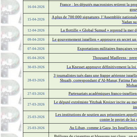
France : les députés macronistes retirent la pro
16-04-2026
gou
A plus de 700.000 signatures, l’Assemblée nationale 
15-04-2026
Yadan su
La flottille « Global Sumud » reprend la mer 
12-04-2026
Le gouvernement israélien « approuve en secret un
09-04-2026
Exportations militaires françaises v
07-04-2026
Thousand Madleens : premie
05-04-2026
La Knesset approuve définitivement la loi 
30-03-2026
3 journalistes tués dans une frappe aérienne israél
Shuaib, correspondant d’Al-Manar, Fatima Fat
28-03-2026
Moham
Partenariats académiques franco-israéliens 
27-03-2026
Le député extrémiste Yitzhak Kroizer incite au meur
27-03-2026
in
Les institutions de soutien aux prisonniers appell
25-03-2026
contre le projet de loi
Au Liban, comme à Gaza, les Israéliens tue
25-03-2026
Brûlures de cigarettes et blessures par clous : un 