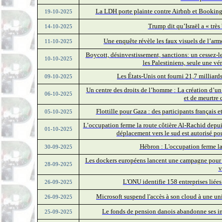
La LDH porte plainte contre Airbnb et Booking.
19-10-2025
Trump dit qu’Israël a « très
14-10-2025
Une enquête révèle les faux visuels de l’armé
11-10-2025
Boycott, désinvestissement, sanctions: un cessez-le
10-10-2025
les Palestiniens, seule une vé
Les États-Unis ont fourni 21,7 milliards
09-10-2025
Un centre des droits de l’homme : La création d’un
06-10-2025
et de meurtre 
Flottille pour Gaza : des participants français e
05-10-2025
L’occupation ferme la route côtière Al-Rachid depuis
01-10-2025
déplacement vers le sud est autorisé po
Hébron : L'occupation ferme l
30-09-2025
Les dockers européens lancent une campagne pour bo
28-09-2025
v
L'ONU identifie 158 entreprises liée
26-09-2025
Microsoft suspend l'accès à son cloud à une uni
26-09-2025
Le fonds de pension danois abandonne ses inv
25-09-2025