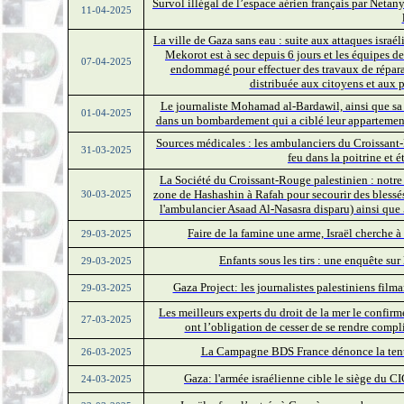
Survol illégal de l’espace aérien français par Netan
11-04-2025
La ville de Gaza sans eau : suite aux attaques israél
Mekorot est à sec depuis 6 jours et les équipes de
07-04-2025
endommagé pour effectuer des travaux de répara
distribuée aux citoyens et aux 
Le journaliste Mohamad al-Bardawil, ainsi que sa f
01-04-2025
dans un bombardement qui a ciblé leur appartement
Sources médicales : les ambulanciers du Croissant-
31-03-2025
feu dans la poitrine et 
La Société du Croissant-Rouge palestinien : notre
zone de Hashashin à Rafah pour secourir des blessé
30-03-2025
l'ambulancier Asaad Al-Nasasra disparu) ainsi qu
Faire de la famine une arme, Israël cherche à
29-03-2025
Enfants sous les tirs : une enquête sur 
29-03-2025
Gaza Project: les journalistes palestiniens film
29-03-2025
Les meilleurs experts du droit de la mer le confirme
27-03-2025
ont l’obligation de cesser de se rendre compli
La Campagne BDS France dénonce la tenue 
26-03-2025
Gaza: l'armée israélienne cible le siège du CI
24-03-2025