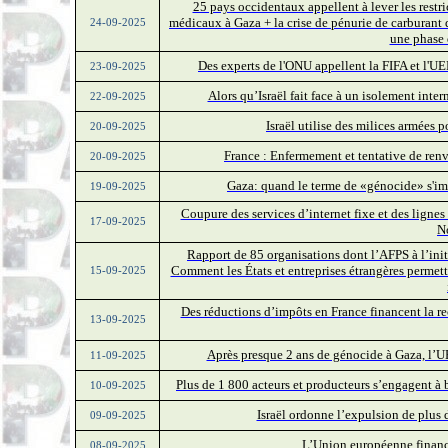
25 pays occidentaux appellent à lever les restr
médicaux à Gaza + la crise de pénurie de carburant 
24-09-2025
une phase 
Des experts de l'ONU appellent la FIFA et l'UE
23-09-2025
Alors qu’Israël fait face à un isolement inter
22-09-2025
Israël utilise des milices armées
20-09-2025
France : Enfermement et tentative de renvo
20-09-2025
Gaza: quand le terme de «génocide» s'im
19-09-2025
Coupure des services d’internet fixe et des lignes
17-09-2025
N
Rapport de 85 organisations dont l’AFPS à l’ini
Comment les États et entreprises étrangères permett
15-09-2025
Des réductions d’impôts en France financent la rec
13-09-2025
Après presque 2 ans de génocide à Gaza, l’UE 
11-09-2025
Plus de 1 800 acteurs et producteurs s’engagent à 
10-09-2025
Israël ordonne l’expulsion de plus 
09-09-2025
L’Union européenne finance
08-09-2025