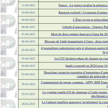
France : La justice avalise la présenc
11-06-2025
Rapport exclusif / Livraisons d’armes 
10-06-2025
L’État voyou et génocidaire
09-06-2025
Liberté d’association : Urgence Pa
08-06-2025
Mort de deux enfants français à Gaza fin 202
07-06-2025
Blocage de l'aide humanitaire à Gaza : deux ins
06-06-2025
4 journalistes palestiniens tués et plusieurs autres 
05-06-2025
la v
La CGT dockers refuse de charger un conte
05-06-2025
Israël a exporté en 2024 pour 14,
04-06-2025
Deuxième créancier européen d’entreprises d’arme
03-06-2025
complice du génocide et
Communiqué de presse commun : AFPS, BDS France, E
30-05-2025
C
Le système israélo/US de chantage à l’aide tourne
29-05-2025
des blessés 
Le Cabinet israélien approuve 'secrètement' la con
28-05-2025