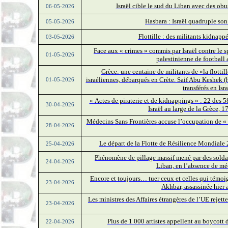
Israël cible le sud du Liban avec des obu
06-05-2026
Hasbara : Israël quadruple so
05-05-2026
Flottille : des militants kidnappés
03-05-2026
Face aux « crimes » commis par Israël contre le sp
01-05-2026
palestinienne de football a
Grèce: une centaine de militants de «la flottill
israéliennes, débarqués en Crète. Saif Abu Keshek (h
01-05-2026
transférés en Isr
« Actes de piraterie et de kidnappings » : 22 des 5
30-04-2026
Israël au large de la Grèce, 1
Médecins Sans Frontières accuse l’occupation de « 
28-04-2026
Le départ de la Flotte de Résilience Mondiale 
25-04-2026
Phénomène de pillage massif mené par des soldats
24-04-2026
Liban, en l’absence de mé
Encore et toujours… tuer ceux et celles qui témoig
23-04-2026
Akhbar, assassinée hier 
Les ministres des Affaires étrangères de l’UE rejet
23-04-2026
Plus de 1 000 artistes appellent au boycott d
22-04-2026