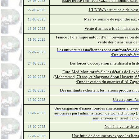
Israël refuse l’entrée à Gaza à un nombre sans
23-03-2025
L'UNRWA : Aucune aide n'est e
22-03-2025
Maersk sommé de répondre aux crit
18-03-2025
Vente d’armes à Israël : Thales
13-03-2025
France : Polémique autour d’un nouveau salon de l
11-03-2025
vente des biens issus de 
Les universités israéliennes sont confrontées à de
27-02-2025
d’universités étr
Les forces d'occupation interdisent à la 
24-02-2025
Euro-Med Monitor révèle les détails de l’exéc
(Mohammad, 70 ans, et Mazyona Abou Hussein, 65 an
22-02-2025
d’une invasion du quartier d’Al-Zayto
Des militants exhortent les nations produisant d
20-02-2025
Un an après l’a
19-02-2025
Une cargaison d'armes lourdes américaines arrivée
autorisées par l'administration de Donald Trump (J
16-02-2025
sont arrivées en Israël par 
Non à la vente de terr
13-02-2025
Une fuite de documents expose les liens
12-02-2025