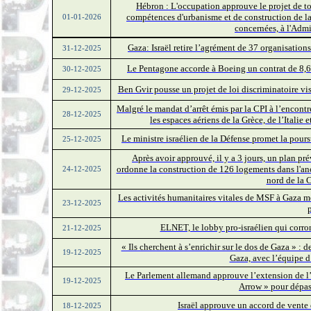
Hébron : L'occupation approuve le projet de toi
compétences d'urbanisme et de construction de la
01-01-2026
concernées, à l'Admi
Gaza: Israël retire l’agrément de 37 organisations
31-12-2025
Le Pentagone accorde à Boeing un contrat de 8,6 m
30-12-2025
Ben Gvir pousse un projet de loi discriminatoire visan
29-12-2025
Malgré le mandat d’arrêt émis par la CPI à l’encont
28-12-2025
les espaces aériens de la Grèce, de l’Italie 
Le ministre israélien de la Défense promet la pour
25-12-2025
Après avoir approuvé, il y a 3 jours, un plan pr
ordonne la construction de 126 logements dans l'an
24-12-2025
nord de la 
Les activités humanitaires vitales de MSF à Gaza m
23-12-2025
p
ELNET, le lobby pro-israélien qui corro
21-12-2025
« Ils cherchent à s’enrichir sur le dos de Gaza » : 
19-12-2025
Gaza, avec l’équipe d’
Le Parlement allemand approuve l’extension de l’
19-12-2025
Arrow » pour dépass
Israël approuve un accord de vente 
18-12-2025