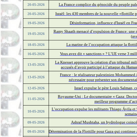
La France complice du génocide du peuple pale
20-05-2026
Israël: les 430 membres de la nouvelle «flottille 
20-05-2026
Désinformation, influence d'Israël en Fr
19-05-2026
Ramy Shaath menacé d’expulsion de France: une mes
19-05-2026
(av
La marine de l’occupation attaque la flott
18-05-2026
Vous avez dit « sanctions » ? L’UE verse 3 mill
16-05-2026
La Knesset approuve la création d'un tribunal mil
13-05-2026
accusés d’avoir participé à l’attaque du Hamas
France : le réalisateur palestinien Mohammed Al
13-05-2026
nécessaire pour présenter son documentai
Israel expulse le père Louis Salman, c
12-05-2026
Royaume-Uni : Le documentaire « Gaza: Doctors 
11-05-2026
meilleur programme d’act
L’occupation expulse les militants Thiago Ávila et S
10-05-2026
semaine
Ashraf Mushtaha, un hydrologue coincé 
09-05-2026
Détermination de la Flottille pour Gaza qui continue
09-05-2026