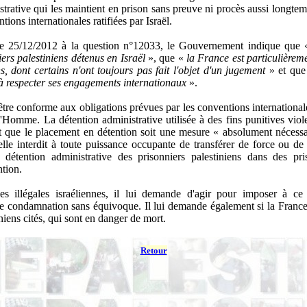
strative qui les maintient en prison sans preuve ni procès aussi longtemp
tions internationales ratifiées par Israël.
le
25/12/2012
à la question n°
12033, le Gouvernement indique que
iers palestiniens détenus en Israël
», que «
la France est particulièrem
ns, dont certains n'ont toujours pas fait l'objet d'un jugement
» et que
 à respecter ses engagements internationaux
».
 être conforme aux obligations prévues par les conventions internation
e l'Homme. La détention administrative utilisée à des fins punitives viol
que le placement en détention soit une mesure « absolument nécessair
s elle interdit à toute puissance occupante de transférer de force ou d
a détention administrative des prisonniers palestiniens dans des pri
tion.
es illégales israéliennes, il lui demande d'agir pour imposer à ce
une condamnation sans équivoque. Il lui demande également si la Fran
niens cités, qui sont en danger de mort.
Retour