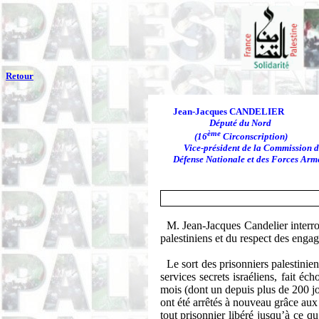
Retour
Jean-Jacques CANDELIER
Député du Nord
ème
(16
Circonscription)
Vice-président de
la Commission
d
Défense Nationale et des Forces Arm
M. Jean-Jacques
Candelier
interro
palestiniens et du respect des enga
Le sort des prisonniers palestinien
services secrets israéliens, fait éc
mois (dont un depuis plus de 200 j
ont été arrêtés à nouveau grâce aux 
tout prisonnier libéré jusqu’à ce qu