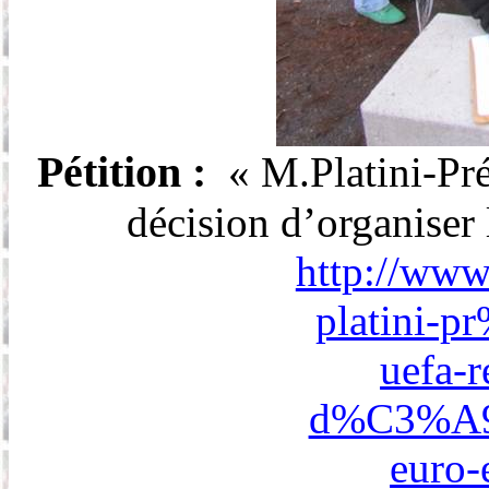
Pétition
:
«
M.Platini-Pr
décision d’organiser 
http://www
platini-p
uefa-r
d%C3%A9ci
euro-