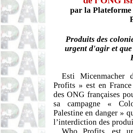
de
l’ONG
is
par la
Plateforme
Produits des colonie
urgent d'agir et que
Esti
Micenmacher
d
Profits » est en France
des ONG françaises pour
sa campagne « Coloni
Palestine en danger » qu
l’interdiction des produi
Who
Profits, est u