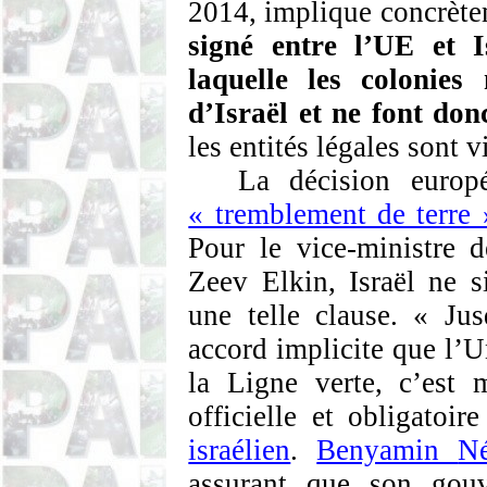
2014, implique concrèt
signé entre l’UE et I
laquelle les colonies
d’Israël et ne font don
les entités légales sont 
La décision europ
« tremblement de terre 
Pour le vice-ministre de
Zeev
Elkin
, Israël ne 
une telle clause. « Jus
accord implicite que l’U
la Ligne verte, c’est 
officielle et obligatoi
israélien
.
Benyamin
N
assurant que son gouv