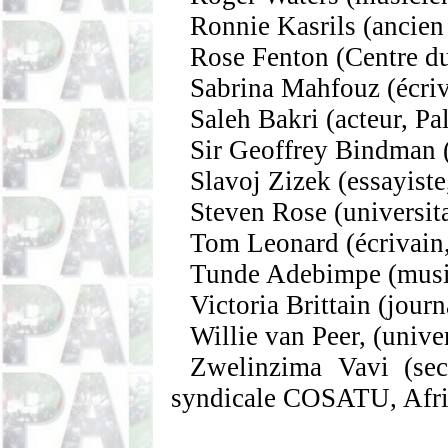
Ronnie
Kasrils
(ancien 
Rose Fenton
(Centre d
Sabrina Mahfouz
(écri
Saleh Bakri
(acteur, Pa
Sir Geoffrey
Bindman
Slavoj
Zizek
(essayiste
Steven Rose
(universit
Tom Leonard
(écrivain
Tunde
Adebimpe
(musi
Victoria
Brittain
(journ
Willie van Peer
, (unive
Zwelinzima
Vavi
(sec
syndicale COSATU, Afri