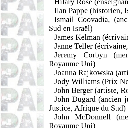
Hilary Rose
(enseignan
Ilan
Pappe
(historien, I
Ismail
Coovadia
, (an
Sud en Israël)
James
Kelman
(écrivai
Janne
Teller
(écrivaine
Jeremy
Corbyn
(memb
Royaume Uni)
Joanna
Rajkowska
(art
Jody Williams
(Prix No
John Berger
(artiste, 
John
Dugard
(ancien j
Justice, Afrique du Sud)
John McDonnell
(mem
Royaume Uni)