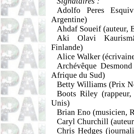
Signataires :
Adolfo Peres
Esquiv
Argentine)
Ahdaf
Soueif
(auteur,
Aki
Olavi
Kaurism
Finlande)
Alice Walke
r (écrivain
Archévêque
Desmond 
Afrique du Sud)
Betty Williams
(Prix No
Boots Riley
(rappeur, 
Unis)
Brian
Eno
(musicien, 
Caryl Churchill
(auteu
Chris
Hedges
(journali