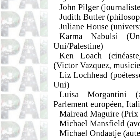
John
Pilger
(journaliste
Judith Butler
(philosop
Juliane House
(univers
Karma
Nabulsi
(Uni
Uni/Palestine)
Ken
Loach
(cinéast
(
Victor
Vazquez
, musici
Liz
Lochhead
(poétess
Uni)
Luisa
Morgantini
(an
Parlement européen, Ital
Mairead
Maguire
(Prix 
Michael Mansfield
(av
Michael Ondaatje
(aute