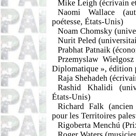
Mike Leigh
(écrivain e
Naomi Wallace
(aute
poétesse, États-Unis)
Noam
Chomsky
(univer
Nurit
Peled
(universitai
Prabhat
Patnaik
(économ
Przemyslaw
Wielgosz
Diplomatique », édition 
Raja
Shehadeh
(écrivai
Rashid
Khalidi
(unive
États-Unis)
Richard Falk
(ancien 
pour les Territoires pale
Rigoberta
Menchú
(Pri
Roger Waters
(musicie