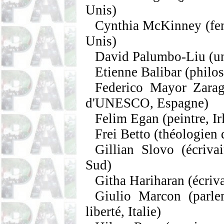
Unis)
Cynthia
McKinney
(fe
Unis)
David
Palumbo
-Liu
(un
Etienne
Balibar
(philos
Federico
Mayor
Zarag
d'UNESCO, Espagne)
Felim
Egan
(peintre, Ir
Frei
Betto
(théologien d
Gillian
Slovo
(écriva
Sud)
Githa
Hariharan
(écriva
Giulio
Marcon
(parle
liberté, Italie)