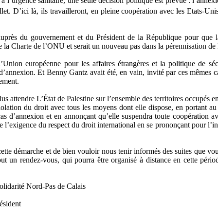
à l’urgence sanitaire, une seule décision politique est prévue : l’annexi
llet. D’ici là, ils travailleront, en pleine coopération avec les Etats-U
près du gouvernement et du Président de la République pour que la 
ue la Charte de l’ONU et serait un nouveau pas dans la pérennisation de l
l’Union européenne pour les affaires étrangères et la politique de séc
n d’annexion. Et Benny Gantz avait été, en vain, invité par ces mêmes 
ement.
plus attendre L’État de Palestine sur l’ensemble des territoires occupés
olation du droit avec tous les moyens dont elle dispose, en portant 
as d’annexion et en annonçant qu’elle suspendra toute coopération avec
e l’exigence du respect du droit international en se prononçant pour l’int
cette démarche et de bien vouloir nous tenir informés des suites que v
 but un rendez-vous, qui pourra être organisé à distance en cette pér
olidarité Nord-Pas de Calais
sident