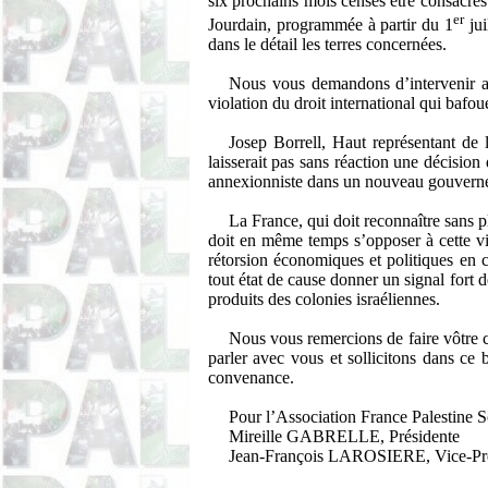
six prochains mois censés être consacrés 
er
Jourdain, programmée à partir du 1
jui
dans le détail les terres concernées.
Nous vous demandons d’intervenir au
violation du droit international qui bafo
Josep Borrell, Haut représentant de 
laisserait pas sans réaction une décisio
annexionniste dans un nouveau gouvern
La France, qui doit reconnaître sans 
doit en même temps s’opposer à cette vi
rétorsion économiques et politiques en c
tout état de cause donner un signal fort d
produits des colonies israéliennes.
Nous vous remercions de faire vôtre 
parler avec vous et sollicitons dans ce
convenance.
Pour l’Association France Palestine S
Mireille GABRELLE, Présidente
Jean-François LAROSIERE, Vice-Pré