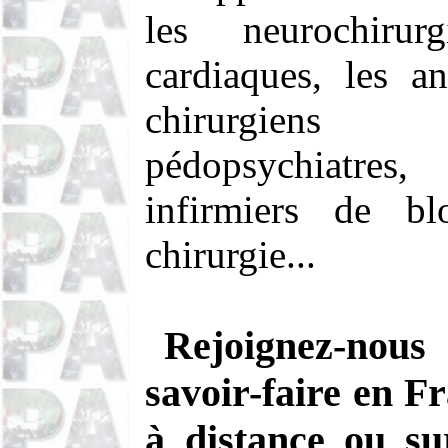
les neurochirur
cardiaques, les an
chirurgiens 
pédopsychiatres
infirmiers de bl
chirurgie...
Rejoignez-nou
savoir-faire en Fr
à distance ou su