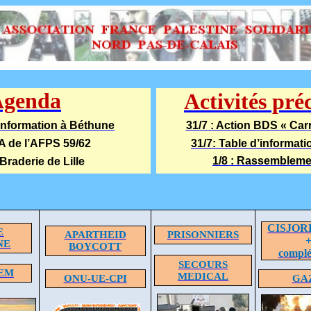
Agenda
Activités pré
’information à Béthune
31/7 : Action BDS « Carr
CA de l’AFPS 59/62
31/7: Table d’informat
1/8 : Rassemblemen
 Braderie de Lille
CISJOR
E
APARTHEID
PRISONNIERS
NE
BOYCOTT
compl
SECOURS
EM
MEDICAL
ONU-UE-CPI
GA