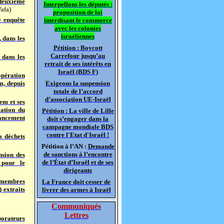
 deuxième
Interpellons les députés :
afa)
proposition de loi
e enquête
interdisant le commerce
avec les colonies
israéliennes
 dans les
Pétition : Boycott
Carrefour jusqu’au
 dans les
retrait de ses intérêts en
Israël (BDS F)
opération
m, depuis
Exigeons la suspension
totale de l’accord
d’association UE-Israël
em et ses
lation du
Pétition : La ville de Lille
Lancement
doit s’engager dans la
campagne mondiale BDS
contre l'Etat d'Israël !
s déchets
Pétition à l’AN :
Demande
de sanctions à l’encontre
nsion des
de l’État d’Israël et de ses
 pour le
dirigeants
2 membres
La France doit cesser de
 extraits
livrer des armes à Israël
Communiqués
Lettres
borateurs