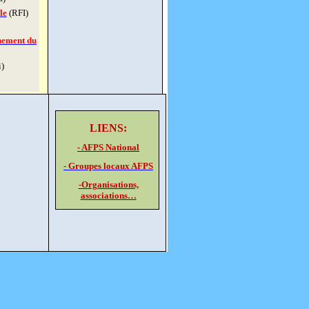
le
(RFI)
nement du
)
LIENS:
- AFPS National
- Groupes locaux AFPS
-Organisations,
associations…