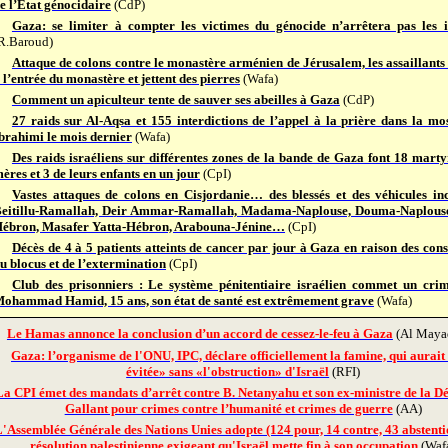
e l’État génocidaire
(CdP)
Gaza: se limiter à compter les victimes du génocide n’arrêtera pas les i
R.Baroud)
Attaque de colons contre le monastère arménien de Jérusalem, les assaillants
 l’entrée du monastère et jettent des pierres
(Wafa)
Comment un apiculteur tente de sauver ses abeilles à Gaza
(CdP)
27 raids sur Al-Aqsa et 155 interdictions de l’appel à la prière dans la mo
brahimi le mois dernier
(Wafa)
Des raids israéliens sur différentes zones de la bande de Gaza font 18 marty
ères et 3 de leurs enfants en un jour
(CpI)
Vastes attaques de colons en Cisjordanie… des blessés et des véhicules in
eitillu-Ramallah, Deir Ammar-Ramallah, Madama-Naplouse, Douma-Naplouse,
ébron, Masafer Yatta-Hébron, Arabouna-Jénine…
(CpI)
Décès de 4 à 5 patients atteints de cancer par jour à Gaza en raison des con
u blocus et de l’extermination
(CpI)
Club des prisonniers : Le système pénitentiaire israélien commet un cri
ohammad Hamid, 15 ans, son état de santé est extrêmement grave
(Wafa)
Le Hamas annonce la conclusion d’un accord de cessez-le-feu à Gaza
(Al Maya
Gaza: l’organisme de l'ONU, IPC, déclare officiellement la famine, qui aurait
évitée» sans «l'obstruction» d'Israël
(RFI)
La CPI émet des mandats d’arrêt contre B. Netanyahu et son ex-ministre de la Dé
Gallant pour crimes contre l’humanité et crimes de guerre
(AA)
'Assemblée Générale des Nations Unies adopte (124 pour, 14 contre, 43 abstenti
résolution palestinienne exigeant qu'Israël mette fin à son occupation
(Waf