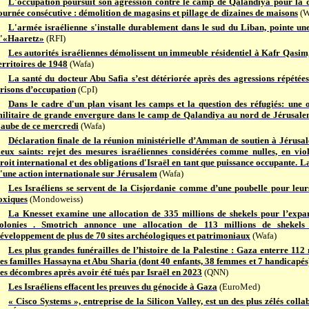
L'occupation poursuit son agression contre le camp de Qalandiya pour la
ournée consécutive : démolition de magasins et pillage de dizaines de maisons
(W
L'armée israélienne s'installe durablement dans le sud du Liban, pointe un
'«Haaretz»
(RFI)
Les autorités israéliennes démolissent un immeuble résidentiel à Kafr Qasim,
erritoires de 1948
(Wafa)
La santé du docteur Abu Safia s’est détériorée après des agressions répétées
risons d’occupation
(CpI)
Dans le cadre d'un plan visant les camps et la question des réfugiés: une 
ilitaire de grande envergure dans le camp de Qalandiya au nord de Jérusale
'aube de ce mercredi
(Wafa)
Déclaration finale de la réunion ministérielle d’Amman de soutien à Jérusal
ieux saints: rejet des mesures israéliennes considérées comme nulles, en vio
roit international et des obligations d'Israël en tant que puissance occupante. 
'une action internationale sur Jérusalem
(Wafa)
Les Israéliens se servent de la Cisjordanie comme d’une poubelle pour leur
oxiques
(Mondoweiss)
La Knesset examine une allocation de 335 millions de shekels pour l’expa
olonies . Smotrich annonce une allocation de 113 millions de shekels
éveloppement de plus de 70 sites archéologiques et patrimoniaux
(Wafa)
Les plus grandes funérailles de l’histoire de la Palestine : Gaza enterre 11
es familles Hassayna et Abu Sharia (dont 40 enfants, 38 femmes et 7 handicapés)
es décombres après avoir été tués par Israël en 2023
(QNN)
Les Israéliens effacent les preuves du génocide à Gaza
(EuroMed)
« Cisco Systems », entreprise de la Silicon Valley, est un des plus zélés colla