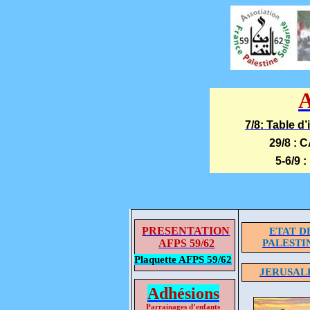
7/8: Table d
29/8 : 
5-6/9 :
PRESENTATION
ETAT D
AFPS 59/62
PALESTI
Plaquette AFPS 59/62
JERUSAL
Adhésions
Parrainages d’enfants