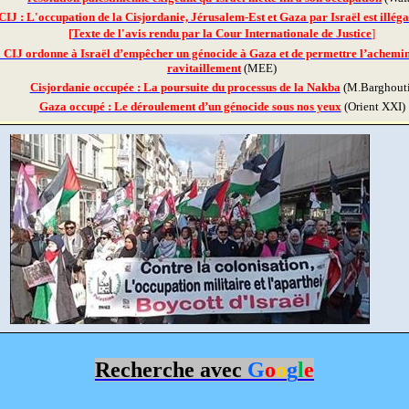
CIJ : L'occupation de la Cisjordanie, Jérusalem-Est et Gaza par Israël est illéga
[
Texte de l'avis rendu par la Cour Internationale de Justice
]
 CIJ ordonne à Israël d’empêcher un génocide à Gaza et de permettre l’achemi
ravitaillement
(MEE)
Cisjordanie occupée : La poursuite du processus de la Nakba
(M.Barghouti
Gaza occupé : Le déroulement d’un génocide sous nos yeux
(Orient XXI)
Recherche avec
G
o
o
g
l
e