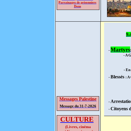
Parrainages de prisonniers
Dons
9.
Martyrs
-
- A 
- En
Blessés
-
: A
Messages Palestine
Arrestatio
-
Message du 31-7-2026
Citoyens 
-
CULTURE
(Livres, cinéma