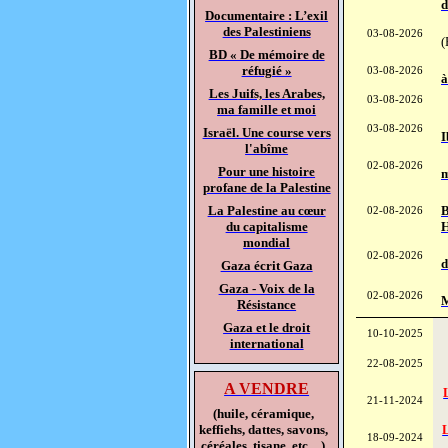
d
Documentaire : L’exil
des Palestiniens
03-08-2026
(
BD « De mémoire de
réfugié »
03-08-2026
à
Les Juifs, les Arabes,
03-08-2026
ma famille et moi
03-08-2026
Israël. Une course vers
I
l'abîme
02-08-2026
Pour une histoire
m
profane de la Palestine
B
La Palestine au cœur
02-08-2026
H
du capitalisme
mondial
02-08-2026
d
Gaza écrit Gaza
Gaza - Voix de la
02-08-2026
M
Résistance
Gaza et le droit
10-10-2025
international
22-08-2025
A VENDRE
21-11-2024
(huile, céramique,
L
keffiehs, dattes, savons,
18-09-2024
céréales, tisane, etc…
)