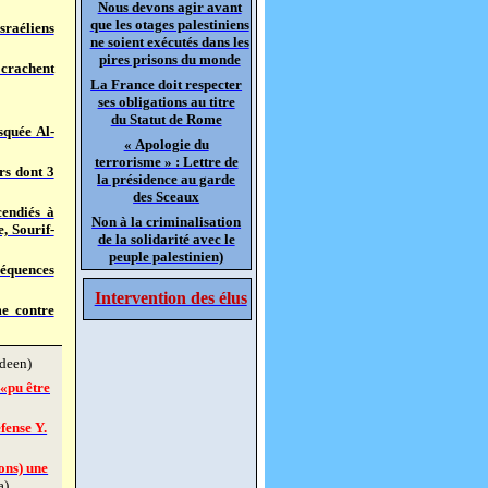
Nous devons agir avant
que les otages palestiniens
sraéliens
ne soient exécutés dans les
pires prisons du monde
 crachent
La France doit respecter
ses obligations au titre
du Statut de Rome
squée Al-
« Apologie du
terrorisme » : Lettre de
rs dont 3
la présidence au garde
des Sceaux
cendiés à
Non à la criminalisation
 Sourif-
de la solidarité avec le
peuple palestinien)
séquences
Intervention des élus
me contre
deen)
 «pu être
fense Y.
ons) une
a)