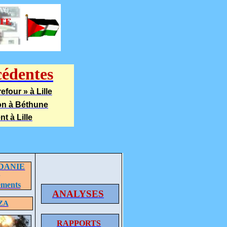
cédentes
efour » à Lille
ion à Béthune
t à Lille
DANIE
+
éments
ANALYSES
ZA
RAPPORTS