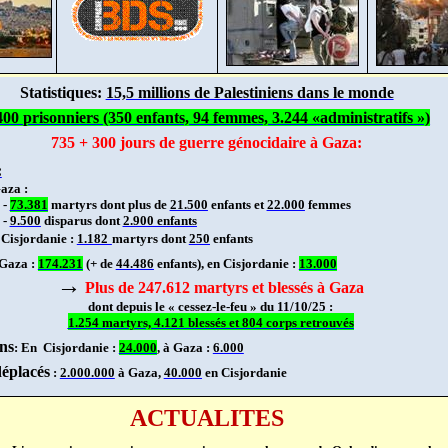
Statistiques:
15,5 millions de Palestiniens dans le monde
400 prisonniers (350 enfants, 94 femmes, 3.244 «administratifs »)
735 + 300 jours de guerre génocidaire à Gaza:
:
Gaza :
-
73.381
martyrs dont plus de
21.500
enfants et
22.000
femmes
-
9.500
disparus dont
2.900 enfants
 Cisjordanie :
1.182
martyrs dont
250
enfants
 Gaza :
174.231
(+ de
44.486
enfants), en Cisjordanie :
13.000
→
Plus de 247.612 martyrs et blessés à Gaza
dont depuis le « cessez-le-feu » du 11/10/25 :
1.254 martyrs, 4.121 blessés et 804 corps retrouvés
ns
: En
Cisjordanie :
24.000
, à Gaza :
6.000
déplacés
:
2.000.000
à Gaza,
40.000
en Cisjordanie
ACTUALITES