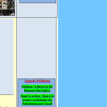
Appels-Pétitions
Pétition / Libérez le Dr
Hussam Abu Safiya
Appel à action : Stop à la
torture systémique des
Palestiniens par Israël