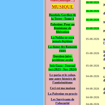
vidéos,musique…)
06-08-2026
j
MUSIQUE
06-08-2026
d
Handala Gardien de
la Terre - Tome 1
06-08-2026
t
Palestine: Pour un
féminisme de
05-08-2026
p
libération
La Nakba ne sera
m
05-08-2026
jamais légitime
l
La danse des flamants
roses
l
05-08-2026
d
Question juive,
d
problème arabe
Sois Gaza - Journal
05-08-2026
t
(oct 2023 - Nov 2024)
Le paria et le colon,
c
04-08-2026
une autre histoire de
d
l’antisémitisme
Ceci est ma maison
d
04-08-2026
d
La Palestine en procès
04-08-2026
Les Survivants de
l’obscurité
04-08-2026