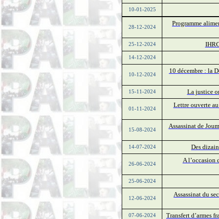
10-01-2025
Programme aliment
28-12-2024
IHRC 
25-12-2024
14-12-2024
10 décembre : la D
10-12-2024
La justice 
15-11-2024
Lettre ouverte au
01-11-2024
Assassinat de Joum
15-08-2024
Des dizain
14-07-2024
A l’occasion d
26-06-2024
25-06-2024
Assassinat du se
12-06-2024
Transfert d’armes f
07-06-2024