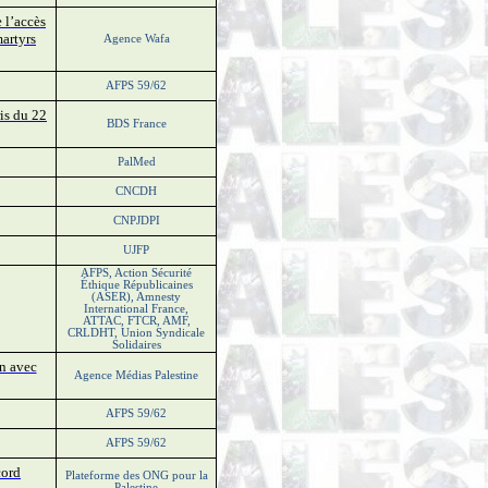
 l’accès
martyrs
Agence Wafa
AFPS 59/62
ris du 22
BDS France
PalMed
CNCDH
CNPJDPI
UJFP
AFPS, Action Sécurité
Éthique Républicaines
(ASER), Amnesty
International France,
ATTAC, FTCR, AMF,
CRLDHT, Union Syndicale
Solidaires
on avec
Agence Médias Palestine
AFPS 59/62
AFPS 59/62
cord
Plateforme des ONG pour la
Palestine