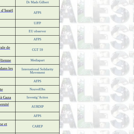
Dr Mads Gilbert
 d’Israël
AFPS
UJFP
EU observer
AFPS
rale de
CGT 59
élienne
Mediapart
dans les
International Solidarity
Movement
AFPS
te
NouvelObs
 à Gaza
Investig’Action
ersité
AURDIP
AFPS
ne et
CAREP