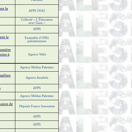
ur la
AFPS 59/62
Collectif « L’Éducation
avec Gaza »
AFPS
ent le
Ensemble d’ONG
palestiniennes
lumière
oins à
Agence Wafa
Agence Médias Palestine
raélien
Agence Anadolu
a
AFPS
Agence Médias Palestine
usion de
Députés France Insoumise
AFPS
AFPS