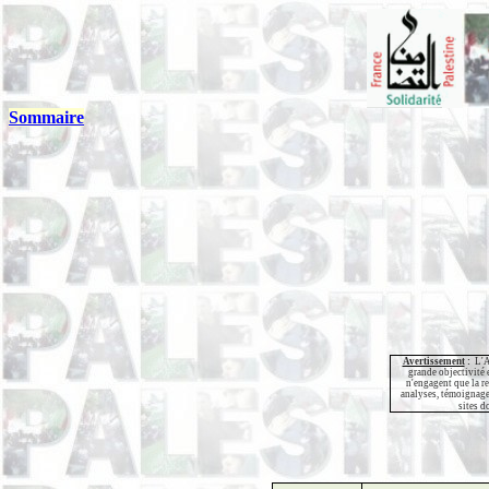
Sommaire
Avertissement
:
L'A
grande objectivité e
n'engagent que la re
analyses, témoignage
sites d