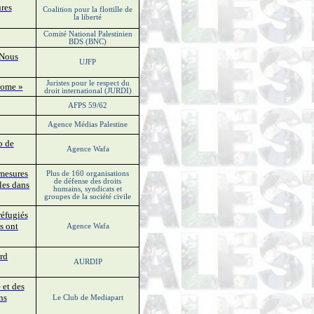
ures
Coalition pour la flottille de
la liberté
Comité National Palestinien
BDS (BNC)
 Nous
UJFP
Juristes pour le respect du
Rome »
droit international (JURDI)
AFPS 59/62
Agence Médias Palestine
p de
Agence Wafa
 mesures
Plus de 160 organisations
de défense des droits
les dans
humains, syndicats et
groupes de la société civile
éfugiés
s ont
Agence Wafa
rd
AURDIP
 et des
ns
Le Club de Mediapart