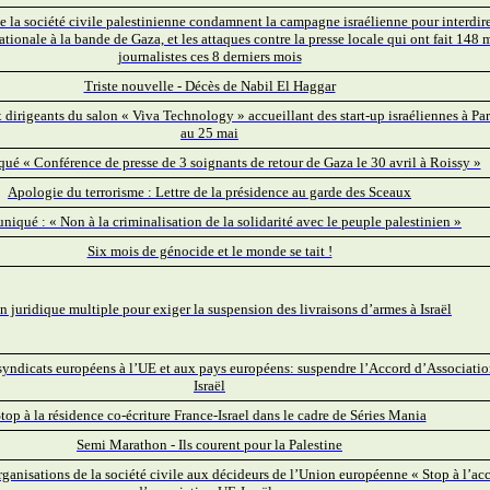
e la société civile palestinienne condamnent la campagne israélienne pour interdire
nationale à la bande de Gaza, et les attaques contre la presse locale qui ont fait 148 
journalistes ces 8 derniers mois
Triste nouvelle - Décès de Nabil El Haggar
 dirigeants du salon « Viva Technology » accueillant des start-up israéliennes à Pa
au 25 mai
 « Conférence de presse de 3 soignants de retour de Gaza le 30 avril à Roissy »
Apologie du terrorisme : Lettre de la présidence au garde des Sceaux
qué : « Non à la criminalisation de la solidarité avec le peuple palestinien »
Six mois de génocide et le monde se tait !
n juridique multiple pour exiger la suspension des livraisons d’armes à Israël
syndicats européens à l’UE et aux pays européens: suspendre l’Accord d’Associati
Israël
top à la résidence co-écriture France-Israel dans le cadre de Séries Mania
Semi Marathon - Ils courent pour la Palestine
rganisations de la société civile aux décideurs de l’Union européenne « Stop à l’ac