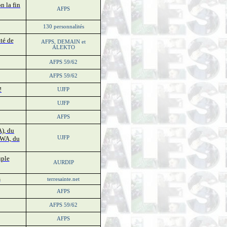
n la fin
AFPS
130 personnalités
té de
AFPS, DEMAIN et
ALEKTO
AFPS 59/62
AFPS 59/62
!
UJFP
UJFP
AFPS
A), du
RWA, du
UJFP
uple
AURDIP
s
terresainte.net
AFPS
AFPS 59/62
AFPS