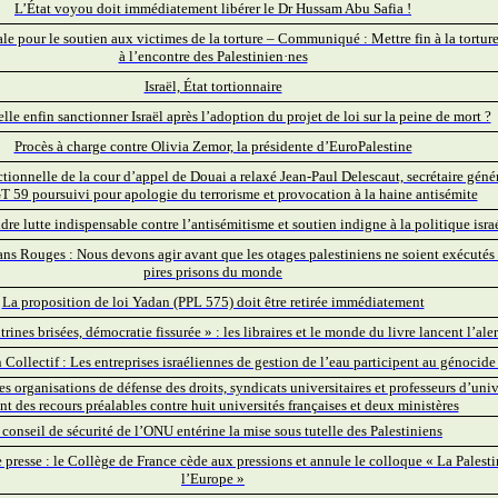
L’État voyou doit immédiatement libérer le Dr Hussam Abu Safia !
le pour le soutien aux victimes de la torture – Communiqué : Mettre fin à la torture
à l’encontre des Palestinien·nes
Israël, État tortionnaire
lle enfin sanctionner Israël après l’adoption du projet de loi sur la peine de mort ?
Procès à charge contre Olivia Zemor, la présidente d’EuroPalestine
ionnelle de la cour d’appel de Douai a relaxé Jean-Paul Delescaut, secrétaire géné
 59 poursuivi pour apologie du terrorisme et provocation à la haine antisémite
re lutte indispensable contre l’antisémitisme et soutien indigne à la politique isra
 Rouges : Nous devons agir avant que les otages palestiniens ne soient exécutés 
pires prisons du monde
La proposition de loi Yadan (PPL 575) doit être retirée immédiatement
trines brisées, démocratie fissurée » : les libraires et le monde du livre lancent l’aler
 Collectif : Les entreprises israéliennes de gestion de l’eau participent au génocide
organisations de défense des droits, syndicats universitaires et professeurs d’univ
nt des recours préalables contre huit universités françaises et deux ministères
 conseil de sécurité de l’ONU entérine la mise sous tutelle des Palestiniens
esse : le Collège de France cède aux pressions et annule le colloque « La Palesti
l’Europe »