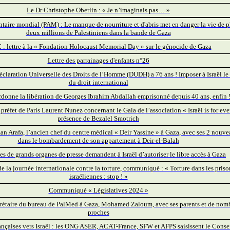
Le Dr Christophe Oberlin : « Je n’imaginais pas… »
aire mondial (PAM) : Le manque de nourriture et d'abris met en danger la vie de p
deux millions de Palestiniens dans la bande de Gaza
: lettre à la « Fondation Holocaust Memorial Day » sur le génocide de Gaza
Lettre des parrainages d'enfants n°26
éclaration Universelle des Droits de l’Homme (DUDH) a 76 ans ! Imposer à Israël le 
du droit international
ordonne la libération de Georges Ibrahim Abdallah emprisonné depuis 40 ans, enfin 
 préfet de Paris Laurent Nunez concernant le Gala de l’association « Israël is for eve
présence de Bezalel Smotrich
an Arafa, l’ancien chef du centre médical « Deir Yassine » à Gaza, avec ses 2 nouv
dans le bombardement de son appartement à Deir el-Balah
es de grands organes de presse demandent à Israël d’autoriser le libre accès à Gaza
e la journée internationale contre la torture, communiqué : « Torture dans les priso
israéliennes : stop ! »
Communiqué « Législatives 2024 »
crétaire du bureau de PalMed à Gaza, Mohamed Zaloum, avec ses parents et de nom
proches
rançaises vers Israël : les ONG ASER, ACAT-France, SFW et AFPS saisissent le Consei