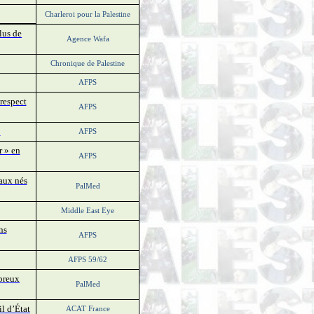
Charleroi pour la Palestine
lus de
Agence Wafa
Chronique de Palestine
AFPS
respect
AFPS
!
AFPS
r » en
AFPS
eaux nés
PalMed
Middle East Eye
ns
AFPS
AFPS 59/62
breux
PalMed
l d’État
ACAT France