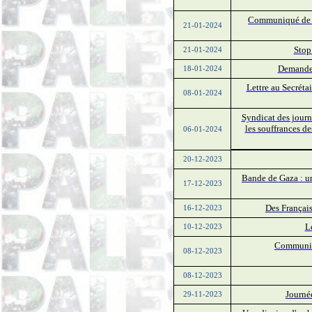
Communiqué de so
21-01-2024
Stop
21-01-2024
Demande d
18-01-2024
Lettre au Secréta
08-01-2024
Syndicat des journ
les souffrances de
06-01-2024
20-12-2023
Bande de Gaza : un
17-12-2023
Des Français
16-12-2023
L
10-12-2023
Communiqu
08-12-2023
08-12-2023
Journée
29-11-2023