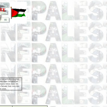
e travaillent à la plus
es dans les articles
propos tenus dans les
 faisant lien vers des
.
s sites