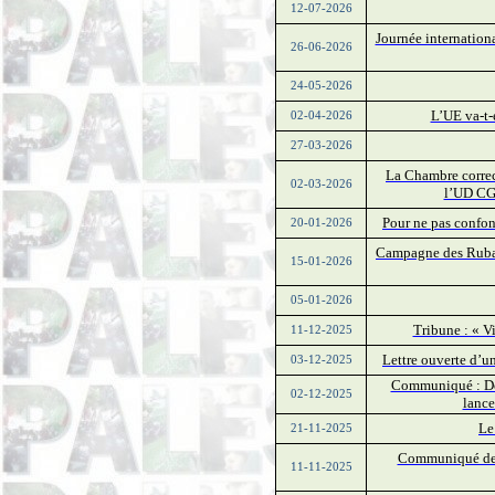
12-07-2026
Journée internationa
26-06-2026
24-05-2026
L’UE va-t-e
02-04-2026
27-03-2026
La Chambre correct
02-03-2026
l’UD CGT
Pour ne pas confond
20-01-2026
Campagne des Rubans
15-01-2026
05-01-2026
Tribune : « Vi
11-12-2025
Lettre ouverte d’un
03-12-2025
Communiqué : Des 
02-12-2025
lance
Le
21-11-2025
Communiqué de pr
11-11-2025