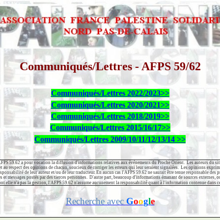
Communiqués/Lettres - AFPS 59/62
Communiqués/Lettres 2022/2023>>
Communiqués/Lettres 2020/2021>>
Communiqués/Lettres 2018/2019>>
Communiqués/Lettres 2015/16/17>>
Communiqués/Lettres 2009/10/11/12/13/14 >>
FPS 59.62 a pour vocation la diffusion d'informations relatives aux événements du Proche Orient.
Les auteurs du sit
t au respect des opinions de chacun, soucieux de corriger les erreurs qui leur seraient signalées.
Les opinions exprimé
sponsabilité de leur auteur et/ou de leur traducteur. En aucun cas l'AFPS 59.62 ne saurait être tenue responsable des 
s et messages postés par des tierces personnes.
D'autre part, beaucoup d'informations émanant de sources externes, ou
ont elle n'a pas la gestion, l'AFPS 59.62 n'assume aucunement la responsabilité quant à l'information contenue dans ce
Recherche avec
G
o
o
g
l
e