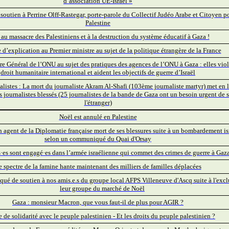
d’association UE-Israël »
utien à Perrine Olff-Rastegar, porte-parole du Collectif Judéo Arabe et Citoyen po
Palestine
 au massacre des Palestiniens et à la destruction du système éducatif à Gaza !
’explication au Premier ministre au sujet de la politique étrangère de la France
ire Général de l’ONU au sujet des pratiques des agences de l’ONU à Gaza : elles viol
droit humanitaire international et aident les objectifs de guerre d’Israël
alistes : La mort du journaliste Akram Al-Shafi (103ème journaliste martyr) met en 
s journalistes blessés (25 journalistes de la bande de Gaza ont un besoin urgent de s
l'étranger)
Noël est annulé en Palestine
 agent de la Diplomatie française mort de ses blessures suite à un bombardement is
selon un communiqué du Quai d'Orsay
·es sont engagé·es dans l’armée israélienne qui commet des crimes de guerre à Gaz
e spectre de la famine hante maintenant des milliers de familles déplacées
é de soutien à nos amis.e.s du groupe local AFPS Villeneuve d'Ascq suite à l'excl
leur groupe du marché de Noël
Gaza : monsieur Macron, que vous faut-il de plus pour AGIR ?
 de solidarité avec le peuple palestinien - Et les droits du peuple palestinien ?