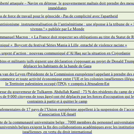
 liberté attaquée – Navire en détresse, le gouvernement maltais doit prendre des mes
immédiates
s de force de travail pour le génocide - Pas de complicité avec l'apartheid
antisionisme, instrumentalisation de l’antisémitisme : une réponse à la tribune de «
vivrons ! » publiée par Le Monde
Emmanuel Macron : « La France doit respecter ses obligations au titre du Statut de 
qué « Boycott du festival Séries Mania à Lille, entaché de violence raciste »
 urgent d’action : nouveau communiqué d’Al Haq sur la situation en Cisjordanie
bins et militants juifs signent une déclaration s'opposant au projet de Donald Trum
déplacer les habitants de la bande de Gaza
a van der Leyen (Présidente de la Commission européenne) appelant à prendre des
commerce et toute activité économique entre l’UE et les colonies israéliennes illéga
le Territoire palestinien occupé (TPO), y compris à Jérusalem-Est
se du gouverneur de Tulkarem, Abdullah Kamil : 75 % des résidents du camp de r
 de 9 000 citoyens de tous âges) ont été déplacés par les forces d'occupation qui le
contraints à partir et à quitter le camp
arlementaires de 17 pays de l’Union européenne appellent à la suspension de l’acco
d’association UE-Israël
rte de la communauté universitaire belge : 7000 membres du personnel universitaire
universités belges exigent la fin des collaborations académiques avec les institutio
israéliennes, en vertu du droit international