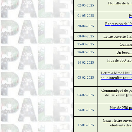
Flottille de la
02-05-2025
Pa
01-05-2025
Répression de l’
30-04-2025
Lettre ouverte à 
08-04-2025
Communi
25-03-2025
Un besoin
26-02-2025
Plus de 350 rab
14-02-2025
Lettre à Mme Ursul
pour interdire tout 
05-02-2025
Communiqué de pres
de Tulkarem (près
03-02-2025
Plus de 250 p
24-01-2025
Gaza : lettre ouve
étudiants des 
17-01-2025