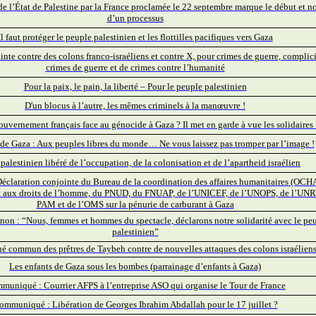
e l’État de Palestine par la France proclamée le 22 septembre marque le début et no
d’un processus
Il faut protéger le peuple palestinien et les flottilles pacifiques vers Gaza
nte contre des colons franco-israéliens et contre X, pour crimes de guerre, complici
crimes de guerre et de crimes contre l’humanité
Pour la paix, le pain, la liberté – Pour le peuple palestinien
D'un blocus à l’autre, les mêmes criminels à la manœuvre !
gouvernement français face au génocide à Gaza ? Il met en garde à vue les solidaires 
e Gaza : Aux peuples libres du monde… Ne vous laissez pas tromper par l’image !
palestinien libéré de l’occupation, de la colonisation et de l’apartheid israélien
Déclaration conjointe du Bureau de la coordination des affaires humanitaires (OCH
 aux droits de l’homme, du PNUD, du FNUAP, de l’UNICEF, de l’UNOPS, de l’UN
PAM et de l’OMS sur la pénurie de carburant à Gaza
non : “Nous, femmes et hommes du spectacle, déclarons notre solidarité avec le pe
palestinien”
commun des prêtres de Taybeh contre de nouvelles attaques des colons israélien
Les enfants de Gaza sous les bombes (parrainage d’enfants à Gaza)
muniqué :
Courrier AFPS à l’entreprise ASO qui organise le Tour de France
ommuniqué : Libération de Georges Ibrahim Abdallah pour le 17 juillet ?