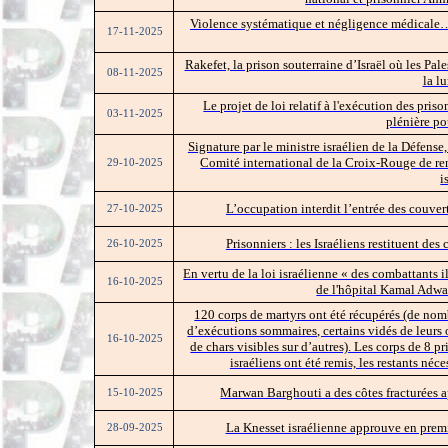
Violence systématique et négligence médicale…
17-11-2025
Rakefet, la prison souterraine d’Israël où les Pal
08-11-2025
la l
Le projet de loi relatif à l'exécution des pri
03-11-2025
plénière po
Signature par le ministre israélien de la Défense
Comité international de la Croix-Rouge de ren
29-10-2025
i
L’occupation interdit l’entrée des couver
27-10-2025
Prisonniers : les Israéliens restituent des
26-10-2025
En vertu de la loi israélienne « des combattants 
16-10-2025
de l'hôpital Kamal Adwa
120 corps de martyrs ont été récupérés (de nom
d’exécutions sommaires, certains vidés de leurs 
16-10-2025
de chars visibles sur d’autres). Les corps de 8 p
israéliens ont été remis, les restants né
Marwan Barghouti a des côtes fracturées ap
15-10-2025
La Knesset israélienne approuve en premiè
28-09-2025