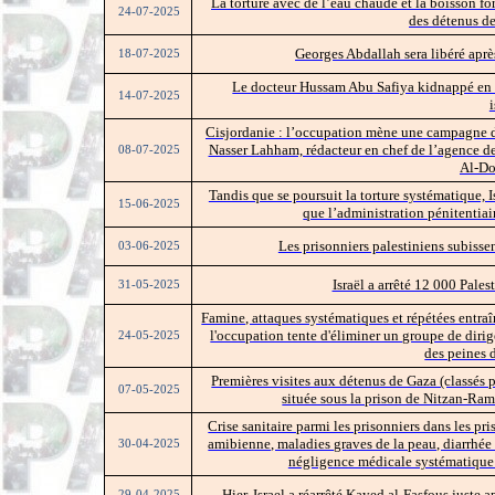
La torture avec de l’eau chaude et la boisson for
24-07-2025
des détenus d
Georges Abdallah sera libéré après
18-07-2025
Le docteur Hussam Abu Safiya kidnappé en 
14-07-2025
Cisjordanie : l’occupation mène une campagne de 
Nasser Lahham, rédacteur en chef de l’agence de
08-07-2025
Al-D
Tandis que se poursuit la torture systématique, 
15-06-2025
que l’administration pénitentiai
Les prisonniers palestiniens subissen
03-06-2025
Israël a arrêté 12 000 Pale
31-05-2025
Famine, attaques systématiques et répétées entraî
l'occupation tente d'éliminer un groupe de diri
24-05-2025
des peines 
Premières visites aux détenus de Gaza (classés 
07-05-2025
située sous la prison de Nitzan-Ram
Crise sanitaire parmi les prisonniers dans les pr
amibienne, maladies graves de la peau, diarrhée
30-04-2025
négligence médicale systématique d
Hier, Israel a réarrêté Kayed al-Fasfous juste a
29-04-2025