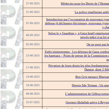
Médecins pour les Droits de l’Homme
27-09-2025
La police israélienne arr
21-09-2025
Introduction par l’occupation de nouveaux types
défense (à décharges électriques, nouveaux type
07-09-2025
« ch
Selon le « Guardian », à Gaza Israël emprisonn
06-09-2025
procès grâce à sa loi 
On ne peut pas br
02-09-2025
Enfer ininterrompu : Les détenus de Gaza confronté
les barreaux – Point de presse de la Commission d
23-08-2025
p
Privation de leurs droits les plus fondamentaux
17-08-2025
Damon, dont 2 fill
Ben Gvir menace Marwan B
14-08-2025
Depuis Sde Teiman : Un appe
10-08-2025
L’administration de Gilboa tortur
08-08-2025
Georges Abdallah arrive à Beyrou
25-07-2025