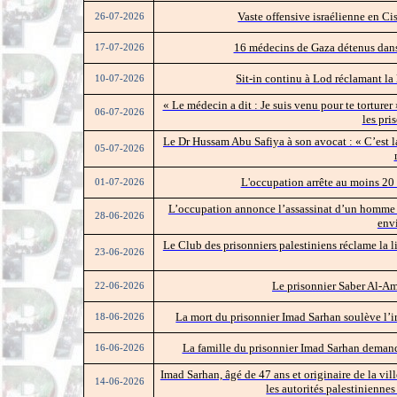
Vaste offensive israélienne en Ci
26-07-2026
16 médecins de Gaza détenus dans 
17-07-2026
Sit-in continu à Lod réclamant la
10-07-2026
« Le médecin a dit : Je suis venu pour te torture
06-07-2026
les pri
Le Dr Hussam Abu Safiya à son avocat : « C’est l
05-07-2026
L'occupation arrête au moins 20 
01-07-2026
L’occupation annonce l’assassinat d’un homme r
28-06-2026
env
Le Club des prisonniers palestiniens réclame la l
23-06-2026
Le prisonnier Saber Al-Am
22-06-2026
La mort du prisonnier Imad Sarhan soulève l’ir
18-06-2026
La famille du prisonnier Imad Sarhan demande
16-06-2026
Imad Sarhan, âgé de 47 ans et originaire de la vill
14-06-2026
les autorités palestinienn