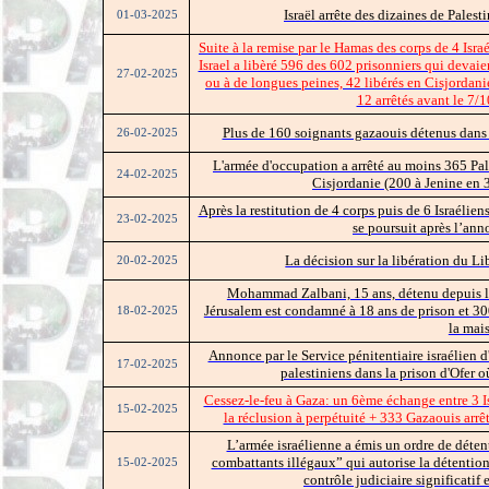
Israël arrête des dizaines de Palest
01-03-2025
Suite à la remise par le Hamas des corps de 4 Israé
Israel a libèré 596 des 602 prisonniers qui devai
27-02-2025
ou à de longues peines, 42 libérés en Cisjordani
12 arrêtés avant le 7/1
Plus de 160 soignants gazaouis détenus dans l
26-02-2025
L'armée d'occupation a arrêté au moins 365 Pal
24-02-2025
Cisjordanie (200 à Jenine en 
Après la restitution de 4 corps puis de 6 Israélien
23-02-2025
se poursuit après l’ann
La décision sur la libération du L
20-02-2025
Mohammad Zalbani, 15 ans, détenu depuis le 
Jérusalem est condamné à 18 ans de prison et 30
18-02-2025
la mai
Annonce par le Service pénitentiaire israélien d
17-02-2025
palestiniens dans la prison d'Ofer où
Cessez-le-feu à Gaza: un 6ème échange entre 3 I
15-02-2025
la réclusion à perpétuité + 333 Gazaouis arrêt
L’armée israélienne a émis un ordre de détent
combattants illégaux” qui autorise la détention
15-02-2025
contrôle judiciaire significatif 