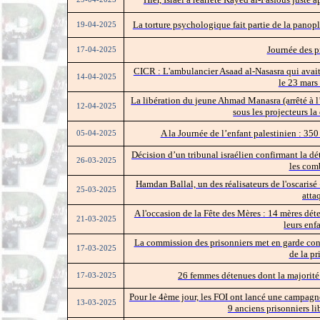
La torture psychologique fait partie de la panopl
19-04-2025
Journée des p
17-04-2025
CICR : L'ambulancier Asaad al-Nasasra qui avait
14-04-2025
le 23 mars 
La libération du jeune Ahmad Manasra (arrêté à l’â
12-04-2025
sous les projecteurs la
A la Journée de l’enfant palestinien : 350
05-04-2025
Décision d’un tribunal israélien confirmant la dé
26-03-2025
les com
Hamdan Ballal, un des réalisateurs de l'oscarisé 
25-03-2025
atta
A l'occasion de la Fête des Mères : 14 mères déte
21-03-2025
leurs enf
La commission des prisonniers met en garde cont
17-03-2025
de la p
26 femmes détenues dont la majorité o
17-03-2025
Pour le 4ème jour, les FOI ont lancé une campagne 
13-03-2025
9 anciens prisonniers li