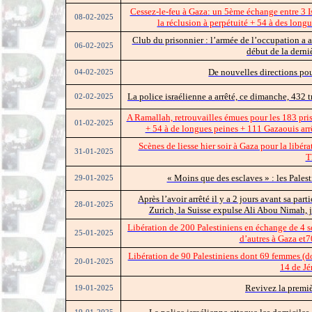
Cessez-le-feu à Gaza: un 5ème échange entre 3 I
08-02-2025
la réclusion à perpétuité + 54 à des long
Club du prisonnier : l’armée de l’occupation a a
06-02-2025
début de la derniè
De nouvelles directions pour
04-02-2025
La police israélienne a arrêté, ce dimanche, 432 tr
02-02-2025
A Ramallah, retrouvailles émues pour les 183 pri
01-02-2025
+ 54 à de longues peines + 111 Gazaouis arrê
Scènes de liesse hier soir à Gaza pour la libér
31-01-2025
T
« Moins que des esclaves » : les Palest
29-01-2025
Après l’avoir arrêté il y a 2 jours avant sa par
28-01-2025
Zurich, la Suisse expulse Ali Abou Nimah, jo
Libération de 200 Palestiniens en échange de 4 so
25-01-2025
d’autres à Gaza et
Libération de 90 Palestiniens dont 69 femmes (don
20-01-2025
14 de Jé
Revivez la premiè
19-01-2025