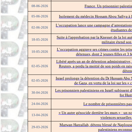
France. Un prisonnier palestini
08-06-2026
Isolement du médecin Hossam Abou Safiya à la
05-06-2026
L’occupation lance une campagne d’arrestations 
02-06-2026
étudiantes de
Suite à l'approbation par la Knesset de la loi au
18-05-2026
militaire étend son
L’occupation aggrave ses crimes contre les pri
10-05-2026
détenues, dont 2 jeunes filles et 3 
Libéré après un an de détention administrative,
Reuters, a perdu la moitié de son poids en rai
02-05-2026
déten
Israel prolonge la détention du Dr Hussam Abu 
02-05-2026
de Gaza, en vertu de la loi sur les «
Les prisonniers palestiniens en Israël subissent
30-04-2026
for Hum
Le nombre de prisonnières pass
24-04-2026
« Un autre génocide derrière les murs » : un n
13-04-2026
violences sexuelles 
Marwan Harzallah, détenu blessé de Naplouse,
29-03-2026
palestiniens reconnu