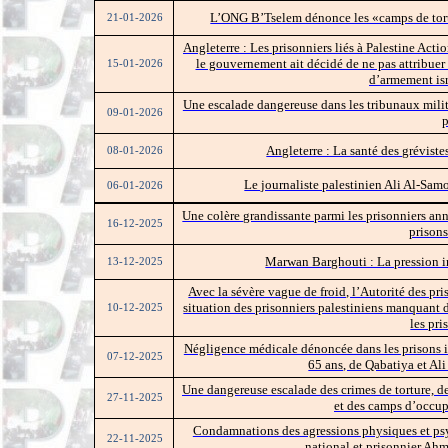
L’ONG B’Tselem dénonce les «camps de tortur
21-01-2026
Angleterre : Les prisonniers liés à Palestine Actio
le gouvernement ait décidé de ne pas attribuer u
15-01-2026
d’armement isr
Une escalade dangereuse dans les tribunaux mili
09-01-2026
p
Angleterre : La santé des gréviste
08-01-2026
Le journaliste palestinien Ali Al-Samo
06-01-2026
Une colère grandissante parmi les prisonniers an
16-12-2025
prisons
Marwan Barghouti : La pression in
13-12-2025
Avec la sévère vague de froid, l’Autorité des pr
situation des prisonniers palestiniens manquant 
10-12-2025
les pri
Négligence médicale dénoncée dans les prisons is
07-12-2025
65 ans, de Qabatiya et Al
Une dangereuse escalade des crimes de torture, de
27-11-2025
et des camps d’occup
Condamnations des agressions physiques et psy
22-11-2025
national et prisonnier Ahm