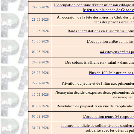
L’occupation continue d’intensifier son ciblage de
24-03-2026
le-feu » sur la bande de Gaza : 
À l'occasion de la fête des mères, le Club des p
21-03-2026
dans des prisons israélie
Raids et arrestations en Cisjordanie : plu
19-03-2026
L'occupation arrête au moins
18-03-2026
44 citoyens arrêtés p
02-03-2026
Des colons israéliens en « safari » dans un
24-02-2026
Plus de 100 Palestinien-nes
23-02-2026
Privation du jeûne et de l’iftar aux prisonni
22-02-2026
Netanyahu décide d'expulser deux prisonniers de 
10-02-2026
de révoquer 
Révélation de préparatifs en vue de l’applicatio
09-02-2026
L’occupation remet 54 corps et 
05-02-2026
Journée mondiale de solidarité et de soutien 
31-01-2026
solidarité avec les détenus pa