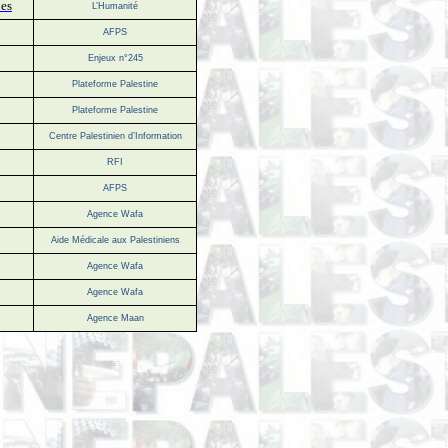
nes
L’Humanité
AFPS
Enjeux n°245
Plateforme Palestine
Plateforme Palestine
Centre Palestinien d’Information
RFI
AFPS
Agence Wafa
Aide Médicale aux Palestiniens
Agence Wafa
Agence Wafa
Agence Maan