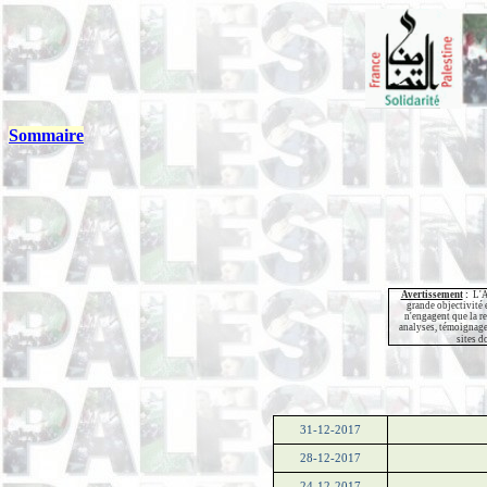
Sommaire
Avertissement
:
L'A
grande objectivité e
n'engagent que la re
analyses, témoignage
sites d
31-12-2017
28-12-2017
24-12-2017