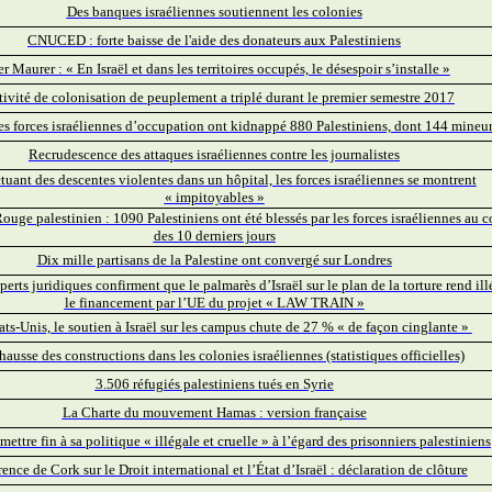
Des banques israéliennes soutiennent les colonies
CNUCED : forte baisse de l'aide des donateurs aux Palestiniens
er Maurer : « En Israël et dans les territoires occupés, le désespoir s’installe »
tivité de colonisation de peuplement a triplé durant le premier semestre 2017
 les forces israéliennes d’occupation ont kidnappé 880 Palestiniens, dont 144 mineu
Recrudescence des attaques israéliennes contre les journalistes
tuant des descentes violentes dans un hôpital, les forces israéliennes se montrent
« impitoyables »
ouge palestinien : 1090 Palestiniens ont été blessés par les forces israéliennes au c
des 10 derniers jours
Dix mille partisans de la Palestine ont convergé sur Londres
erts juridiques confirment que le palmarès d’Israël sur le plan de la torture rend ill
le financement par l’UE du projet « LAW TRAIN »
ts-Unis, le soutien à Israël sur les campus chute de 27 % « de façon cinglante »
hausse des constructions dans les colonies israéliennes (statistiques officielles)
3.506 réfugiés palestiniens tués en Syrie
La Charte du mouvement Hamas : version française
 mettre fin à sa politique « illégale et cruelle » à l’égard des prisonniers palestiniens
ence de Cork sur le Droit international et l’État d’Israël : déclaration de clôture