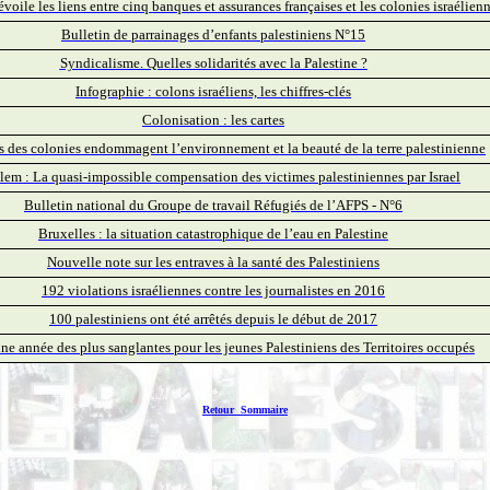
voile les liens entre cinq banques et assurances françaises et les colonies israélien
Bulletin de parrainages d’enfants palestiniens N°15
Syndicalisme. Quelles solidarités avec la Palestine ?
Infographie : colons israéliens, les chiffres-clés
Colonisation : les cartes
s des colonies endommagent l’environnement et la beauté de la terre palestinienne
lem : La quasi-impossible compensation des victimes palestiniennes par Israel
Bulletin national du Groupe de travail Réfugiés de l’AFPS - N°6
Bruxelles : la situation catastrophique de l’eau en Palestine
Nouvelle note sur les entraves à la santé des Palestiniens
192 violations israéliennes contre les journalistes en 2016
100 palestiniens ont été arrêtés depuis le début de 2017
ne année des plus sanglantes pour les jeunes Palestiniens des Territoires occupés
Retour Sommaire