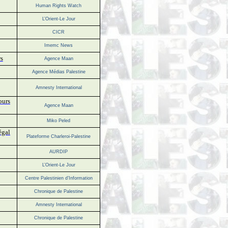
Human Rights Watch
L’Orient-Le Jour
CICR
Imemc News
rs
Agence Maan
Agence Médias Palestine
Amnesty International
ours
Agence Maan
Miko Peled
égal
Plateforme Charleroi-Palestine
AURDIP
L’Orient-Le Jour
Centre Palestinien d’Information
Chronique de Palestine
Amnesty International
Chronique de Palestine