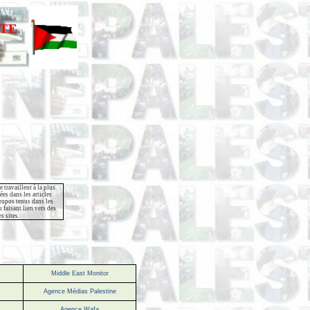
e travaillent à la plus
es dans les articles
propos tenus dans les
 faisant lien vers des
.
s sites
Middle East Monitor
Agence Médias Palestine
Agence Wafa