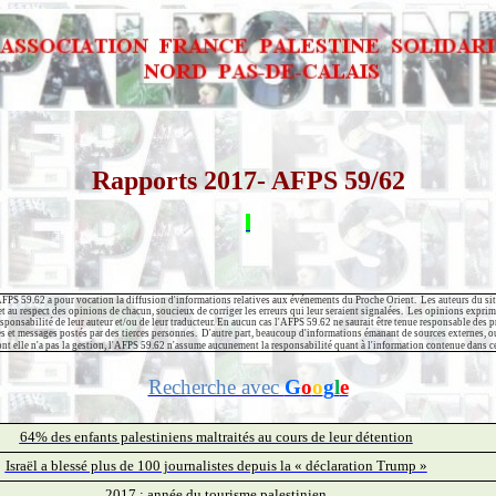
Rapports 2017- AFPS 59/62
FPS 59.62 a pour vocation la diffusion d'informations relatives aux événements du Proche Orient.
Les auteurs du sit
t au respect des opinions de chacun, soucieux de corriger les erreurs qui leur seraient signalées.
Les opinions exprimé
sponsabilité de leur auteur et/ou de leur traducteur. En aucun cas l'AFPS 59.62 ne saurait être tenue responsable des 
s et messages postés par des tierces personnes.
D'autre part, beaucoup d'informations émanant de sources externes, ou
ont elle n'a pas la gestion, l'AFPS 59.62 n'assume aucunement la responsabilité quant à l'information contenue dans ce
Recherche avec
G
o
o
g
l
e
64% des enfants palestiniens maltraités au cours de leur détention
Israël a blessé plus de 100 journalistes depuis la « déclaration Trump »
2017 : année du tourisme palestinien