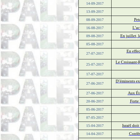
14-09-2017
13-09-2017
Pet
08-09-2017
L’ac
16-08-2017
En juillet,
09-08-2017
05-08-2017
En effec
27-07-2017
Le Croissant-R
25-07-2017
17-07-2017
D’éminents exp
27-06-2017
Aux Éta
27-06-2017
Forte 
20-06-2017
05-06-2017
07-05-2017
Israël doit
15-04-2017
Confér
14-04-2017