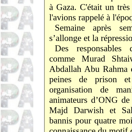
à Gaza. C'était un tr
l'avions rappelé à l'épo
Semaine après sem
s’allonge et la répressi
Des responsables d
comme Murad
Shtai
Abdallah Abu
Rahma
peines de prison e
organisation de manif
animateurs d’ONG de
Majd
Darwish
et Sa
bannis pour quatre mois
connaissance du motif d