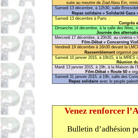
suite au meurtre de
Ziad
Abou
Ein
, mini
Samedi 13 décembre, à 12h30, salle Brossolett
Repas solidaire
« Solidarité Gaza 
Samedi 13 décembre à Paris
:
Congrès e
Dimanche 14 décembre, à la salle des fêtes, r
Journée des alternati
Mercredi 17 décembre, à 20h30, au cinéma « 
Film-Débat «
Concerning
Viol
Vendredi 19 décembre à 16h30 devant la LMCU, 
Rassemblement
organisé par
Samedi 10 janvier 2015, à 10h15, à la MRES de
Réunion du
Mardi 13 janvier 2015, à 19h, à la Maison de 
Film-Débat « Route 60 »
orga
Samedi 31 janvier 2015, à 19h, salle des Coro
Repas solidaire
avec le peuple palest
Venez renforcer l’
Bulletin d’adhésion p