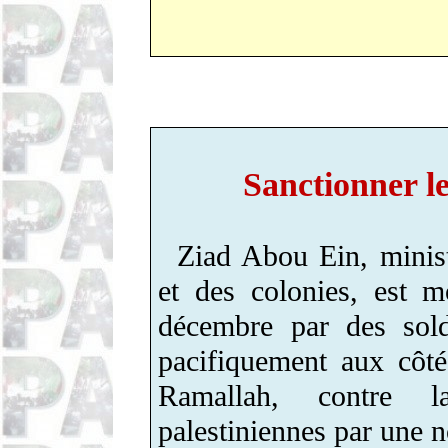
Sanctionner le
Ziad
Abou
Ein
,
minist
et des colonies
,
est mo
décembre par des sol
pacifiquement aux côt
Ramallah, contre l
palestiniennes
par
une no