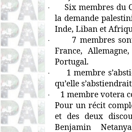
Six membres du Co
·
la demande palestini
Inde, Liban et Afriq
7 membres sont
·
France, Allemagne,
Portugal.
1 membre s’abst
·
qu’elle s’abstiendrait
1 membre votera c
·
Pour un récit compl
et des deux disc
Benjamin Netan