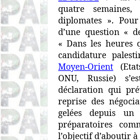
quatre semaines, 
diplomates ». Pour
d’une question « d
« Dans les heures q
candidature palest
Moyen-Orient
(
Etat
ONU, Russie) s’e
déclaration qui pr
reprise des négociat
gelées depuis un 
préparatoires co
l’objectif d’aboutir à