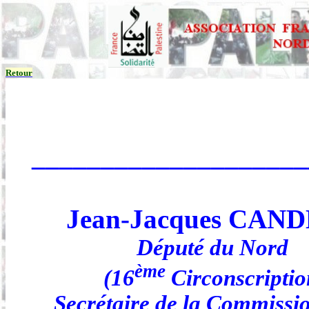
Retour
____________________
Jean-Jacques CAN
Député du Nord
ème
(16
Circonscriptio
Secrétaire de
la Commissi