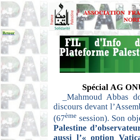
Retour
Spécial AG ONU
_Mahmoud
Abbas doi
discours devant l’Assem
ème
(67
session). Son obje
Palestine d’observate
aussi l’« option Vati