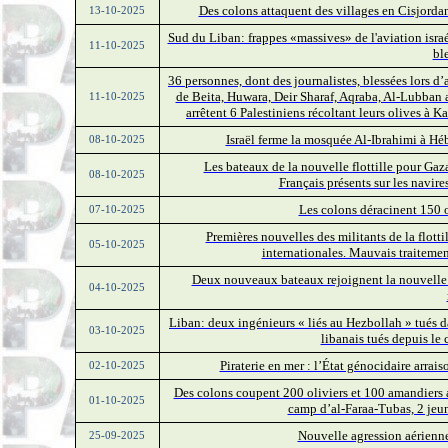
Des colons attaquent des villages en Cisjordan
13-10-2025
Sud du Liban: frappes «massives» de l'aviation israé
11-10-2025
bl
36 personnes, dont des journalistes, blessées lors d’
de Beita, Huwara, Deir Sharaf, Aqraba, Al-Lubban
11-10-2025
arrêtent 6 Palestiniens récoltant leurs olives à 
Israël ferme la mosquée Al-Ibrahimi à Héb
08-10-2025
Les bateaux de la nouvelle flottille pour Gaza
08-10-2025
Français présents sur les navir
Les colons déracinent 150 
07-10-2025
Premières nouvelles des militants de la flott
05-10-2025
internationales. Mauvais traiteme
Deux nouveaux bateaux rejoignent la nouvelle fl
04-10-2025
Liban: deux ingénieurs « liés au Hezbollah » tués da
03-10-2025
libanais tués depuis le
Piraterie en mer : l’État génocidaire arrai
02-10-2025
Des colons coupent 200 oliviers et 100 amandiers a
01-10-2025
camp d’al-Faraa-Tubas, 2 jeune
Nouvelle agression aérienne
25-09-2025