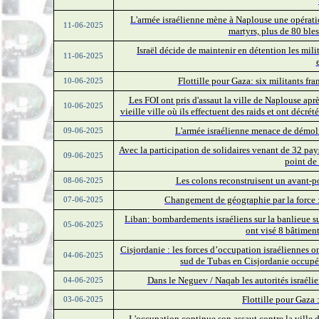
L'armée israélienne mène à Naplouse une opérati
11-06-2025
martyrs, plus de 80 bles
Israël décide de maintenir en détention les milit
11-06-2025
Flottille pour Gaza: six militants fra
10-06-2025
Les FOI ont pris d'assaut la ville de Naplouse aprè
10-06-2025
vieille ville où ils effectuent des raids et ont décré
L'armée israélienne menace de démol
09-06-2025
Avec la participation de solidaires venant de 32 p
09-06-2025
point de
Les colons reconstruisent un avant-po
08-06-2025
Changement de géographie par la force :
07-06-2025
Liban: bombardements israéliens sur la banlieue s
05-06-2025
ont visé 8 bâtiment
Cisjordanie : les forces d’occupation israéliennes o
04-06-2025
sud de Tubas en Cisjordanie occupée
Dans le Neguev / Naqab les autorités israél
04-06-2025
Flottille pour Gaza 
03-06-2025
L'occupation continue son assaut contre la ville