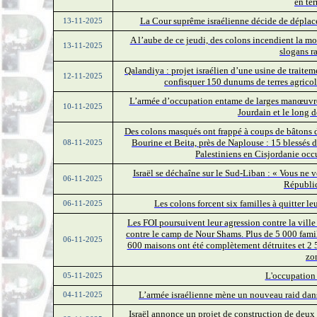
en ter
La Cour suprême israélienne décide de déplace
13-11-2025
A l’aube de ce jeudi, des colons incendient la mo
13-11-2025
slogans ra
Qalandiya : projet israélien d’une usine de trait
12-11-2025
confisquer 150 dunums de terres agricole
L’armée d’occupation entame de larges manœuvres 
10-11-2025
Jourdain et le long d
Des colons masqués ont frappé à coups de bâtons de
Bourine et Beita, près de Naplouse : 15 blessés
08-11-2025
Palestiniens en Cisjordanie occ
Israël se déchaîne sur le Sud-Liban : « Vous ne v
06-11-2025
Républi
Les colons forcent six familles à quitter le
06-11-2025
Les FOI poursuivent leur agression contre la vill
contre le camp de Nour Shams. Plus de 5 000 famil
06-11-2025
600 maisons ont été complètement détruites et 2 
zo
L'occupation 
05-11-2025
L’armée israélienne mène un nouveau raid dans
04-11-2025
Israël annonce un projet de construction de deux 