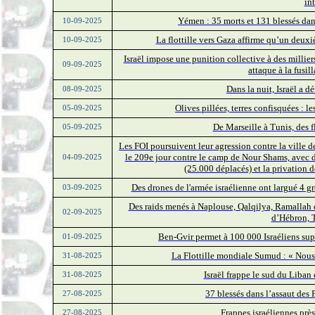
in
Yémen : 35 morts et 131 blessés dans
10-09-2025
La flottille vers Gaza affirme qu’un deux
10-09-2025
Israël impose une punition collective à des millier
09-09-2025
attaque à la fusil
Dans la nuit, Israël a d
08-09-2025
Olives pillées, terres confisquées : l
05-09-2025
De Marseille à Tunis, des fl
05-09-2025
Les FOI poursuivent leur agression contre la ville 
le 209e jour contre le camp de Nour Shams, avec d
04-09-2025
(25.000 déplacés) et la privation d
Des drones de l'armée israélienne ont largué 4 
03-09-2025
Des raids menés à Naplouse, Qalqilya, Ramallah 
02-09-2025
d’Hébron, 
Ben-Gvir permet à 100 000 Israéliens sup
01-09-2025
La Flottille mondiale Sumud : « Nous
31-08-2025
Israël frappe le sud du Liban
31-08-2025
37 blessés dans l’assaut des 
27-08-2025
Frappes israéliennes près
27-08-2025