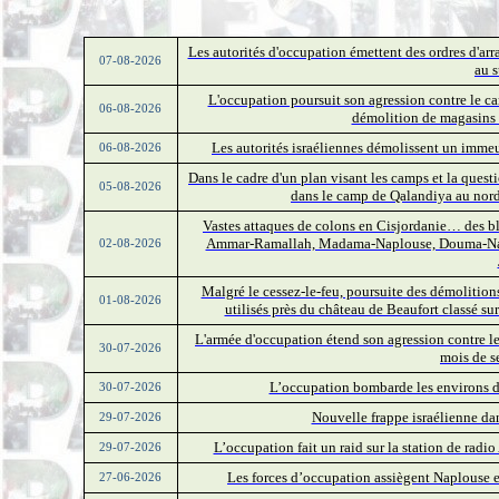
Les autorités d'occupation émettent des ordres d'ar
07-08-2026
au 
L'occupation poursuit son agression contre le 
06-08-2026
démolition de magasins 
Les autorités israéliennes démolissent un immeub
06-08-2026
Dans le cadre d'un plan visant les camps et la quest
05-08-2026
dans le camp de Qalandiya au nord
Vastes attaques de colons en Cisjordanie… des bl
Ammar-Ramallah, Madama-Naplouse, Douma-Napl
02-08-2026
Malgré le cessez-le-feu, poursuite des démolition
01-08-2026
utilisés près du château de Beaufort classé s
L'armée d'occupation étend son agression contre l
30-07-2026
mois de s
L’occupation bombarde les environs de
30-07-2026
Nouvelle frappe israélienne da
29-07-2026
L’occupation fait un raid sur la station de rad
29-07-2026
Les forces d’occupation assiègent Naplouse 
27-06-2026