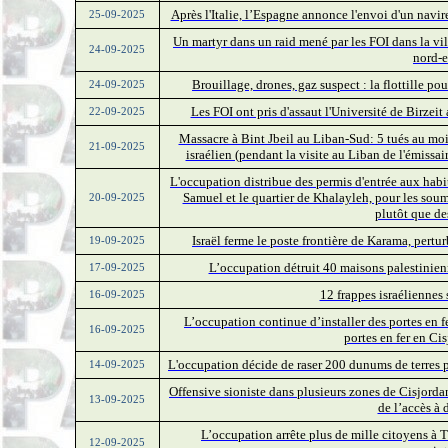
Après l'Italie, l’Espagne annonce l'envoi d'un navir
25-09-2025
Un martyr dans un raid mené par les FOI dans la vi
24-09-2025
nord-e
Brouillage, drones, gaz suspect : la flottille po
24-09-2025
Les FOI ont pris d'assaut l'Université de Birzeit
22-09-2025
Massacre à Bint Jbeil au Liban-Sud: 5 tués au moi
21-09-2025
israélien (pendant la visite au Liban de l'émis
L'occupation distribue des permis d'entrée aux habit
Samuel et le quartier de Khalayleh, pour les soum
20-09-2025
plutôt que des
Israël ferme le poste frontière de Karama, pertu
19-09-2025
L’occupation détruit 40 maisons palestinien
17-09-2025
12 frappes israéliennes
16-09-2025
L’occupation continue d’installer des portes en f
16-09-2025
portes en fer en Ci
L'occupation décide de raser 200 dunums de terres p
14-09-2025
Offensive sioniste dans plusieurs zones de Cisjorda
13-09-2025
de l’accès à 
L’occupation arrête plus de mille citoyens à
12-09-2025