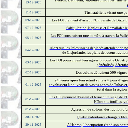
Hébron, Bethléem, Naplouse : Troupes israélie
13-12-2025
Tirs israéliens visant une p
11-12-2025
Les FOI prennent d’assaut l’Université de Birzeit
09-12-2025
Salfit, Jénine, Naplouse et Ramallah : le
07-12-2025
Les FOI construisent une barrière à travers la Vall
05-12-2025
Alors que les Palestiniens déplacés attendent de po
04-12-2025
de Cisjordanie, les plans de reconstructio
Les FOI poursuivent leur agression contre Qabatiya,
03-12-2025
généralisés, détentio
Des colons détruisent 500 vignes
02-12-2025
24 heures après leur retrait suite à 4 jours d’agr
envahissent à nouveau de vastes zones de Tubas et
01-12-2025
total dans la régio
Les FOI prennent d’assaut et ferment le siège de l
01-12-2025
Hébron… fouilles, vols
Agression de colons: destruction d’u
01-12-2025
Quatre volontaires étrangers bles
30-11-2025
A Hébron, l’occupation étend son contrô
29-11-2025