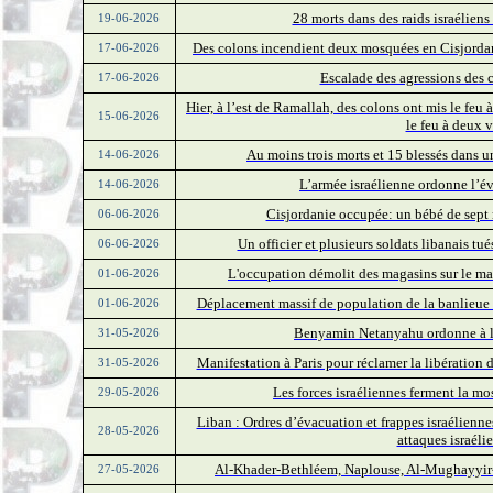
28 morts dans des raids israéliens
19-06-2026
Des colons incendient deux mosquées en Cisjordan
17-06-2026
Escalade des agressions des 
17-06-2026
Hier, à l’est de Ramallah, des colons ont mis le feu
15-06-2026
le feu à deux 
Au moins trois morts et 15 blessés dans u
14-06-2026
L’armée israélienne ordonne l’é
14-06-2026
Cisjordanie occupée: un bébé de sept 
06-06-2026
Un officier et plusieurs soldats libanais tu
06-06-2026
L'occupation démolit des magasins sur le ma
01-06-2026
Déplacement massif de population de la banlieue 
01-06-2026
Benyamin Netanyahu ordonne à l'a
31-05-2026
Manifestation à Paris pour réclamer la libération 
31-05-2026
Les forces israéliennes ferment la m
29-05-2026
Liban : Ordres d’évacuation et frappes israéliennes
28-05-2026
attaques israélie
Al-Khader-Bethléem, Naplouse, Al-Mughayyir-R
27-05-2026