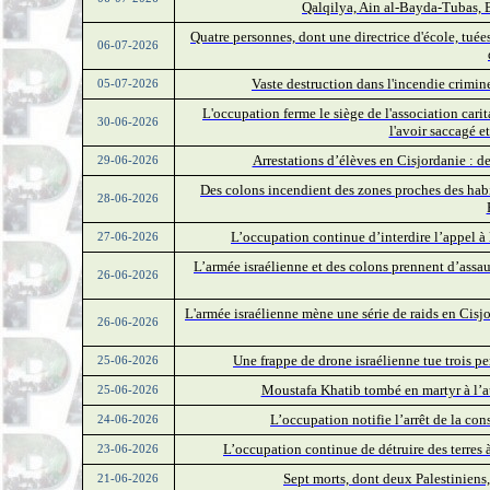
Qalqilya, Ain al-Bayda-Tubas, 
Quatre personnes, dont une directrice d'école, tuée
06-07-2026
Vaste destruction dans l'incendie crimin
05-07-2026
L'occupation ferme le siège de l'association cari
30-06-2026
l'avoir saccagé 
Arrestations d’élèves en Cisjordanie : d
29-06-2026
Des colons incendient des zones proches des habi
28-06-2026
L’occupation continue d’interdire l’appel à 
27-06-2026
L’armée israélienne et des colons prennent d’assau
26-06-2026
L'armée israélienne mène une série de raids en Cisjo
26-06-2026
Une frappe de drone israélienne tue trois p
25-06-2026
Moustafa Khatib tombé en martyr à l’aub
25-06-2026
L’occupation notifie l’arrêt de la c
24-06-2026
L’occupation continue de détruire des terres 
23-06-2026
Sept morts, dont deux Palestiniens
21-06-2026