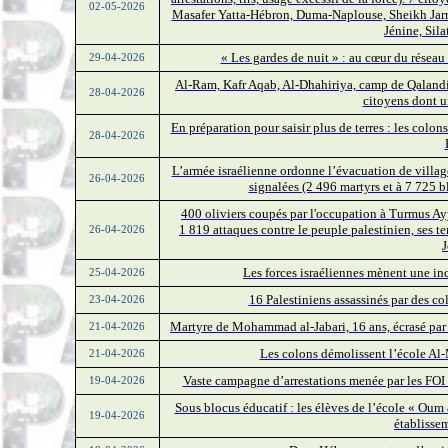
02-05-2026
Masafer Yatta-Hébron, Duma-Naplouse, Sheikh Jarra
Jénine, Sila
« Les gardes de nuit » : au cœur du réseau 
29-04-2026
Al-Ram, Kafr Aqab, Al-Dhahiriya, camp de Qalandia
28-04-2026
citoyens dont u
En préparation pour saisir plus de terres : les colon
28-04-2026
L’armée israélienne ordonne l’évacuation de village
26-04-2026
signalées (2 496 martyrs et à 7 725 bl
400 oliviers coupés par l'occupation à Turmus Ayy
1 819 attaques contre le peuple palestinien, ses te
26-04-2026
J
Les forces israéliennes mènent une i
25-04-2026
16 Palestiniens assassinés par des co
23-04-2026
Martyre de Mohammad al-Jabari, 16 ans, écrasé par 
21-04-2026
Les colons démolissent l’école Al-
21-04-2026
Vaste campagne d’arrestations menée par les FOI
19-04-2026
Sous blocus éducatif : les élèves de l’école « Oum 
19-04-2026
établisse