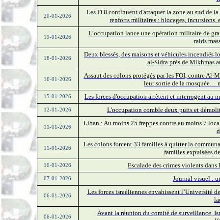
Les FOI continuent d'attaquer la zone au sud de la
20-01-2026
renforts militaires : blocages, incursions,
L’occupation lance une opération militaire de gra
19-01-2026
raids mass
Deux blessés, des maisons et véhicules incendiés l
18-01-2026
al-Sidra près de Mikhmas a
Assaut des colons protégés par les FOI, contre Al-M
16-01-2026
leur sortie de la mosquée…
Les forces d'occupation arrêtent et interrogent au 
15-01-2026
L'occupation comble deux puits et démolit
12-01-2026
Liban : Au moins 25 frappes contre au moins 7 locali
11-01-2026
d
Les colons forcent 33 familles à quitter la communa
11-01-2026
familles expulsées d
Escalade des crimes violents dans la
10-01-2026
Journal visuel : 
07-01-2026
Les forces israéliennes envahissent l’Université de 
06-01-2026
l
Avant la réunion du comité de surveillance, Isr
06-01-2026