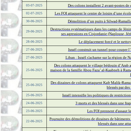
Des colons installent 2 avant-postes de
03-07-2025
Les FOI attaquent le centre de loisirs d’une écol
02-07-2025
Démolition d’un puits à Silwad-Ramalla
30-06-2025
Destructions systématiques dans les camps de Jéni
29-06-2025
ses agressions en Cisjordanie (Naplouse, Jé
Le déplacement forcé et le netto
28-06-2025
Israël construit un tunnel pour couper l
27-06-2025
Liban : Israël s'acharne sur la région de 
27-06-2025
Des colons attaquent le village bédouin d’Arab a
maison de la famille Abou Faza’ al-Kaabneh à Rama
25-06-2025
Des dizaines de colons attaquent Kafr Malik-Ramall
25-06-2025
blessés par des 
Israël intensifie les politiques de restrictio
25-06-2025
3 morts et des blessés dans une fra
24-06-2025
Les FOI prennent d'assaut 
23-06-2025
Poursuite des démolitions de dizaines de bâtiments
22-06-2025
blessés dans une att