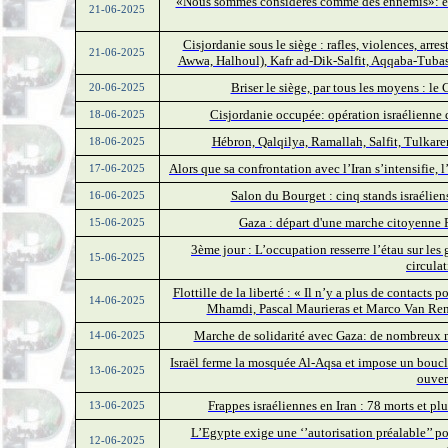
«Nous sommes considérés comme des ennemis»: en Is
21-06-2025
Cisjordanie sous le siège : rafles, violences, arr
21-06-2025
Awwa, Halhoul), Kafr ad-Dik-Salfit, Aqqaba-Tubas
Briser le siège, par tous les moyens : l
20-06-2025
Cisjordanie occupée: opération israélienne 
18-06-2025
Hébron, Qalqilya, Ramallah, Salfit, Tulkarem
18-06-2025
Alors que sa confrontation avec l’Iran s’intensifie, l
17-06-2025
Salon du Bourget : cinq stands israélien
16-06-2025
Gaza : départ d'une marche citoyenne Pa
15-06-2025
3ème jour : L’occupation resserre l’étau sur les
15-06-2025
circula
Flottille de la liberté : « Il n’y a plus de contacts 
14-06-2025
Mhamdi, Pascal Maurieras et Marco Van Renn
Marche de solidarité avec Gaza: de nombreux mi
14-06-2025
Israël ferme la mosquée Al-Aqsa et impose un boucla
13-06-2025
ouver
Frappes israéliennes en Iran : 78 morts et pl
13-06-2025
L’Egypte exige une ‘’autorisation préalable’’ p
12-06-2025