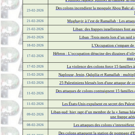
Des colons incendient la mosquée Abou Bakr al-Sid
23-02-2026
Mughayir, à l’est de Ramallah : Les attaq
21-02-2026
Liban: des frappes israéliennes font a
21-02-2026
Liban :Trois morts lors d’un raid 
20-02-2026
L’Occupation s’empare de 
18-02-2026
Hébron : L’occupation déracine des dizaines d’oliv
17-02-2026
mur 
La violence des colons force 15 familles à
17-02-2026
Naplouse, Jenin, Qalqilia et Ramallah : multiple
15-02-2026
25 Palestiniens blessés lors d'une attaque de co
13-02-2026
Des attaques de colons contraignent 15 familles de
11-02-2026
Les États-Unis expulsent en secret des Palest
11-02-2026
Liban-sud: hier, rapt d’un membre de la « Jamaa Isl
09-02-2026
une frappe aér
Les attaques des colons s’intensifien
08-02-2026
Des colons attaquent la station de pompage d'