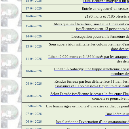
Dura-Hébron : martyre d’un j
18-04-2026
Entrée en vigueur d’un cessez-l
17-04-2026
2196 morts et 7185 blessés a
16-04-2026
Alors que les États-Unis, Israël et le Liban ont 
15-04-2026
israéliennes tuent 13 personnes da
L'occupation poursuit la fermeture de
14-04-2026
Sous supervision militaire, les colons prennent d'as
13-04-2026
dans des sa
Liban: 2.020 morts et 6.436 blessés par les attaques 
11-04-2026
des der
Liban : À Nabatiyé, une frappe israélienne a visé
10-04-2026
membres de 
Rendus furieux par leur défaite face à l’Iran, le
08-04-2026
assassinés et 1.165 blessés à Beyrouth et sa ba
Selon l'armée israélienne le cessez-le-feu entre l'Ir
08-04-2026
combats se poursuivent 
Une femme âgée est morte d’une crise cardiaque penda
07-04-2026
Israël détruit
07-04-2026
Israël ordonne l'évacuation d'une quarantaine 
06-04-2026