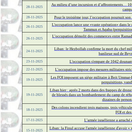
Au milieu d’une incursion et d’affrontements… 10
28-11-2025
campa
Pour le troisième jour, l’occupation poursuit son
28-11-2025
L'occupation lance une «vaste opération» dans le 
26-11-2025
Tammun et Aqaba (perquisition
L’occupation démolit des commerces entre Ramadi
26-11-2025
Liban: le Hezbollah confirme la mort du chef mili
24-11-2025
banlieue sud de Beyr
L'occupation s'empare de 1042 dounams 
23-11-2025
L’occupation impose des mesures militaires stric
22-11-2025
Les FOI imposent un siège militaire à Beit Ummar-Hé
19-11-2025
perquisitions, van
Liban hier : après 2 morts dans des frappes de drones
de blessés dans un bombardement du camp de réfug
19-11-2025
dizaines de person
Des colons incendient trois maisons, trois véhicul
18-11-2025
FOI et des
L’armée israélienne a arraché e
17-11-2025
Liban: la Finul accuse l'armée israélienne d'avoir «
15-11-2025