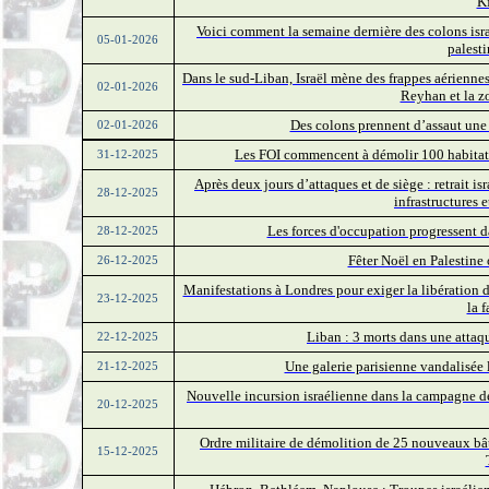
K
Voici comment la semaine dernière des colons israé
05-01-2026
palest
Dans le sud-Liban, Israël mène des frappes aériennes
02-01-2026
Reyhan et la zo
Des colons prennent d’assaut une 
02-01-2026
Les FOI commencent à démolir 100 habitat
31-12-2025
Après deux jours d’attaques et de siège : retrait i
28-12-2025
infrastructures 
Les forces d'occupation progressent 
28-12-2025
Fêter Noël en Palestine 
26-12-2025
Manifestations à Londres pour exiger la libération 
23-12-2025
la f
Liban : 3 morts dans une attaq
22-12-2025
Une galerie parisienne vandalisée l
21-12-2025
Nouvelle incursion israélienne dans la campagne de
20-12-2025
Ordre militaire de démolition de 25 nouveaux bât
15-12-2025