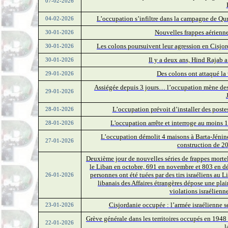
07-02-2026
L’occupation s’infiltre dans la campagne de Qune
04-02-2026
Nouvelles frappes aérienne
30-01-2026
Les colons poursuivent leur agression en Cisjorda
30-01-2026
Il y a deux ans, Hind Rajab a
30-01-2026
Des colons ont attaqué la
29-01-2026
Assiégée depuis 3 jours… l’occupation mène des i
29-01-2026
L’occupation prévoit d’installer des postes
28-01-2026
L'occupation arrête et interroge au moins 
28-01-2026
L’occupation démolit 4 maisons à Barta-Jénine, 
27-01-2026
construction de 2
Deuxième jour de nouvelles séries de frappes mortel
le Liban en octobre, 691 en novembre et 803 en dé
personnes ont été tuées par des tirs israéliens au
26-01-2026
libanais des Affaires étrangères dépose une plai
violations israélienn
Cisjordanie occupée : l’armée israélienne s
23-01-2026
Grève générale dans les territoires occupés en 1948 
22-01-2026
l