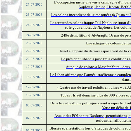
L’occupation mène une vaste campagne d’incursio
27-07-2026
Naplouse, Jénine, Hébron, Bethlé
Les colons incendient deux mosquées (à Qusra et K
26-07-2026
La terreur des colons frappe Tell-Naplouse (mort d’
24-07-2026
et le gouvernorat de Naplouse. Les colons a
249e démolition d’Al-Araqib, 16 ans de per
24-07-2026
Une attaque de colons détrui
23-07-2026
Israël s’empare du dernier espace vert de la v
22-07-2026
Le président libanais pose trois conditions 
22-07-2026
Attaque de colons à Masafer Yatta : deu
19-07-2026
Le Liban affirme que l’armée israélienne a complèt
18-07-2026
dans 
« Quatre ans de travail réduits en ruines » : à 
17-07-2026
Tubas : Israël déracine plus de 300 arbres et
10-07-2026
Dans le cadre d’une politique visant à saper le dro
08-07-2026
Yatta un délai de 
Assaut des FOI contre Naplouse, perquisitions,
07-07-2026
résidentiel, affronte
Blessés et arrestations lors d’attaques de colons e
06-07-2026