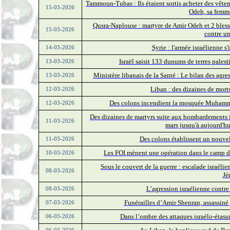
Tammoun-Tubas : Ils étaient sortis acheter des vêteme
15-03-2026
Odeh, sa femme
Qusra-Naplouse : martyre de Amir Odeh et 2 blessés
15-03-2026
contre u
Syrie : l'armée israélienne s
14-03-2026
Israël saisit 133 dunums de terres palest
13-03-2026
Ministère libanais de la Santé : Le bilan des agre
13-03-2026
Liban : des dizaines de morts
12-03-2026
Des colons incendient la mosquée Muhamm
12-03-2026
Des dizaines de martyrs suite aux bombardements is
11-03-2026
mars jusqu'à aujourd'hu
Des colons établissent un nouve
11-03-2026
Les FOI mènent une opération dans le camp d
10-03-2026
Sous le couvert de la guerre : escalade israéli
08-03-2026
Jé
L’agression israélienne contre
08-03-2026
Funérailles d’Amir Shenran, assassiné 
07-03-2026
Dans l’ombre des attaques israélo-étasun
06-03-2026