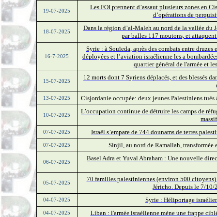
Les FOI prennent d’assaut plusieurs zones en Ci
19-07-2025
d’opérations de perquisit
Dans la région d’al-Maleh au nord de la vallée du J
18-07-2025
par balles 117 moutons, et attaquent 
Syrie : à Souïeda, après des combats entre druzes
déployées et l’aviation israélienne les a bombardée
16-7-2025
quartier général de l'armée et l
12 morts dont 7 Syriens déplacés, et des blessés dans
15-07-2025
Cisjordanie occupée: deux jeunes Palestiniens tués à 
13-07-2025
L’occupation continue de détruire les camps de ré
10-07-2025
massif
Israël s’empare de 744 dounams de terres palesti
07-07-2025
Sinjil, au nord de Ramallah, transformée e
07-07-2025
Basel Adra et Yuval Abraham : Une nouvelle direc
06-07-2025
70 familles palestiniennes (environ 500 citoyens) 
05-07-2025
Jéricho. Depuis le 7/10/
Syrie : Héliportage israéli
04-07-2025
Liban : l'armée israélienne mène une frappe cibl
04-07-2025