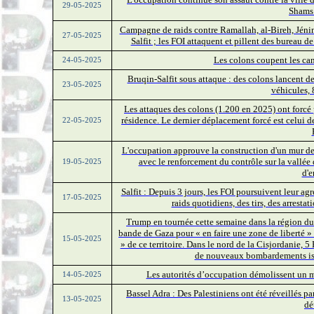
29-05-2025
Shams 
Campagne de raids contre Ramallah, al-Bireh, Jéni
27-05-2025
Salfit ; les FOI attaquent et pillent des bureau 
Les colons coupent les can
24-05-2025
Bruqin-Salfit sous attaque : des colons lancent de
23-05-2025
véhicules, 
Les attaques des colons (1.200 en 2025) ont forcé
résidence. Le dernier déplacement forcé est celui 
22-05-2025
L'occupation approuve la construction d'un mur de s
avec le renforcement du contrôle sur la vallée
19-05-2025
d'e
Salfit : Depuis 3 jours, les FOI poursuivent leur ag
17-05-2025
raids quotidiens, des tirs, des arresta
Trump en tournée cette semaine dans la région du 
bande de Gaza pour « en faire une zone de liberté 
15-05-2025
» de ce territoire. Dans le nord de la Cisjordanie, 
de nouveaux bombardements isra
Les autorités d’occupation démolissent un 
14-05-2025
Bassel Adra : Des Palestiniens ont été réveillés pa
13-05-2025
dé