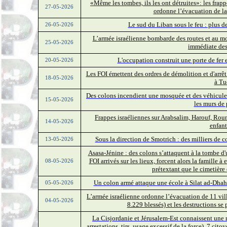
«Même les tombes, ils les ont détruites»: les frap
27-05-2026
ordonne l’évacuation de la 
Le sud du Liban sous le feu : plus d
26-05-2026
L’armée israélienne bombarde des routes et au mo
25-05-2026
immédiate des
L'occupation construit une porte de fer e
20-05-2026
Les FOI émettent des ordres de démolition et d'arrê
18-05-2026
à Tu
Des colons incendient une mosquée et des véhicules 
15-05-2026
les murs de 
Frappes israéliennes sur Arabsalim, Harouf, Rou
14-05-2026
enfant
Sous la direction de Smotrich : des milliers de
13-05-2026
Asasa-Jénine : des colons s’attaquent à la tombe d
FOI arrivés sur les lieux, forcent alors la famille à
08-05-2026
prétextant que le cimetière 
Un colon armé attaque une école à Silat ad-Dhahr
05-05-2026
L’armée israélienne ordonne l’évacuation de 11 vill
04-05-2026
8.229 blessés) et les destructions se
La Cisjordanie et Jérusalem-Est connaissent une r
arrestations, tirs, usage excessif de la force). 7 cit