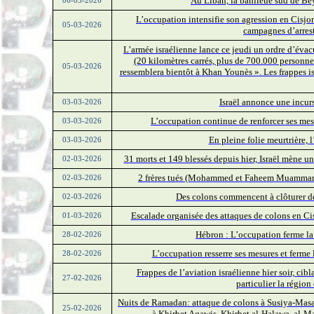
Au Liban, la banlieue sud de Be
06-03-2026
L’occupation intensifie son agression en Cisjor
05-03-2026
campagnes d’arrest
L’armée israélienne lance ce jeudi un ordre d’éva
(20 kilomètres carrés, plus de 700.000 personne
05-03-2026
ressemblera bientôt à Khan Younès ». Les frappes is
Israël annonce une incurs
03-03-2026
L’occupation continue de renforcer ses mes
03-03-2026
En pleine folie meurtrière,
03-03-2026
31 morts et 149 blessés depuis hier, Israël mène u
02-03-2026
2 frères tués (Mohammed et Faheem Muammar) e
02-03-2026
Des colons commencent à clôturer des
02-03-2026
Escalade organisée des attaques de colons en Cisj
01-03-2026
Hébron : L’occupation ferme la
28-02-2026
L’occupation resserre ses mesures et ferme 
28-02-2026
Frappes de l’aviation israélienne hier soir, cibl
27-02-2026
particulier la régio
Nuits de Ramadan: attaque de colons à Susiya-Masafe
25-02-2026
à Khirbet Aqawis, Khirbet al-Halawa, al-M