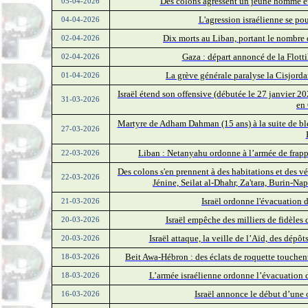
Des colons agressent un jeune homme et
05-04-2026
L'agression israélienne se po
04-04-2026
Dix morts au Liban, portant le nombre 
02-04-2026
Gaza : départ annoncé de la Flotti
02-04-2026
La grève générale paralyse la Cisjordan
01-04-2026
Israël étend son offensive (débutée le 27 janvier 
31-03-2026
en 
Martyre de Adham Dahman (15 ans) à la suite de ble
27-03-2026
Liban : Netanyahu ordonne à l’armée de frapp
22-03-2026
Des colons s'en prennent à des habitations et des 
22-03-2026
Jénine, Seilat al-Dhahr, Za'tara, Burin-
Israël ordonne l'évacuation 
21-03-2026
Israël empêche des milliers de fidèles
20-03-2026
Israël attaque, la veille de l’Aïd, des dépô
20-03-2026
Beit Awa-Hébron : des éclats de roquette touchent
18-03-2026
L’armée israélienne ordonne l’évacuation d
18-03-2026
Israël annonce le début d’une 
16-03-2026