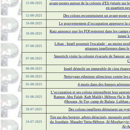
avant-postes autour de la colonie d'Eli (située sur l
12-08-2025
en quartiers neu
Des colons reconstruisent un avant-poste s
12-08-2025
Le gouvernement d’occupation approuve la c
10-08-2025
Katz annonce que les FOI resteront dans les camps
10-08-2025
jusqu’à 
Liban : Israël poursuit l'escalade : au moins ne
07-08-2025
attaques israéliennes dans le
Smotrich visite la colonie évacuée de Sanour, au
07-08-2025
C
Israël démolit un immeuble de cinq étages
06-08-2025
Nettoyage ethnique silencieux contre les
05-08-2025
4 morts dans des frappes aériennes
01-08-2025
L’occupation et ses colons intensifient leur agressi
Ramun, Abu Falah, Kafr Malik), Hébron (Sa’ir, B
01-08-2025
(Huwara, At-Tur, camp de Balata, Lubban 
Des colons israéliens détruisent un sys
26-07-2025
Tirs sur des bergers, arbres déracinés, mosquée profa
du Jourdain, Masafer Yatta-Hébron, Al-Mughayyir-R
24-07-2025
Al-A