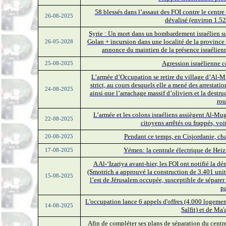
58 blessés dans l’assaut des FOI contre le centr
26-08-2025
dévalisé (environ 1.52
Syrie : Un mort dans un bombardement israélien su
Golan + incursion dans une localité de la province
26-05-2028
annonce du maintien de la présence israélie
Agression israélienne c
25-08-2025
L’armée d’Occupation se retire du village d’Al-M
strict, au cours desquels elle a mené des arrestatio
24-08-2025
ainsi que l’arrachage massif d’oliviers et la destr
rou
L’armée et les colons israéliens assiègent Al-Mug
22-08-2025
citoyens arrêtés ou frappés, v
Pendant ce temps, en Cisjordanie, chaq
20-08-2025
Yémen: la centrale électrique de Heiz
17-08-2025
A Al-‘Izariya avant-hier, les FOI ont notifié la dé
(Smotrich a approuvé la construction de 3.401 unit
15-08-2025
l’est de Jérusalem occupée, susceptible de séparer 
p
L'occupation lance 6 appels d'offres (4.000 logement
14-08-2025
Salfit) et de Ma
Afin de compléter ses plans de séparation du centr