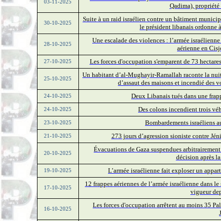
03-11-2025
Qadima), propriété
Suite à un raid israélien contre un bâtiment munici
30-10-2025
le président libanais ordonne à
Une escalade des violences : l’armée israélienne 
28-10-2025
aérienne en Cis
Les forces d'occupation s'emparent de 73 hectares
27-10-2025
Un habitant d’al-Mughayir-Ramallah raconte la nuit 
25-10-2025
d’assaut des maisons et incendié des vo
Deux Libanais tués dans une frapp
24-10-2025
Des colons incendient trois vé
24-10-2025
Bombardements israéliens au
23-10-2025
273 jours d’agression sioniste contre Jéni
21-10-2025
Évacuations de Gaza suspendues arbitrairement :
20-10-2025
décision après la
L’armée israélienne fait exploser un appar
19-10-2025
12 frappes aériennes de l’armée israélienne dans le 
17-10-2025
vigueur de
Les forces d'occupation arrêtent au moins 35 Pal
16-10-2025